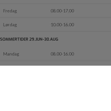
Fredag
08.00-17.00
Lørdag
10.00-16.00
SOMMERTIDER 29.JUN-30.AUG
Mandag
08.00-16.00
Tirsdag
08.00-16.00
Onsdag
08.00-16.00
Torsdag
08.00-18.00
Fredag
08.00-16.00