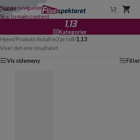
Skip to navigation
MENY
Skip to main content
1,13
Kategorier
Hjem
/
Produkt Antall m2 pr rull
/
1,13
Viser det ene resultatet
Vis sidemeny
Filter