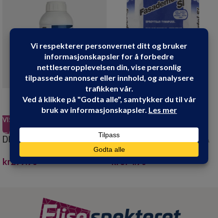
VIS PRODUKT
VIS PRODUKT
DESALIN C 1 LITER
FASADEMØRTEL SI GRÅ
M/FIBER 25 KG
kr
299.90
kr
374.90