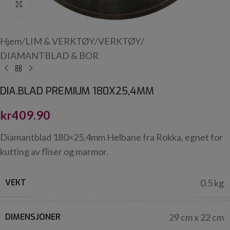
Click to enlarge
Hjem
/
LIM & VERKTØY
/
VERKTØY
/
DIAMANTBLAD & BOR
DIA.BLAD PREMIUM 180X25,4MM
kr
409.90
Diamantblad 180×25,4mm Helbane fra Rokka, egnet for
kutting av fliser og marmor.
VEKT
0.5 kg
DIMENSJONER
29 cm x 22 cm