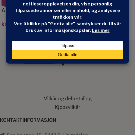
ANTI GRAFFITI 25L
DESALIN AM SOPP OG
ALGEFJERNER 0,75
kr
7,999.90
kr
299.00
Vilkår og delbetaling
Kjøpsvilkår
KONTAKTINFORMASJON