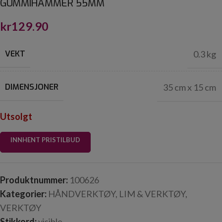
GUMMIHAMMER 55MM
kr
129.90
VEKT
0.3 kg
DIMENSJONER
35 cm x 15 cm
Utsolgt
INNHENT PRISTILBUD
Produktnummer:
100626
Kategorier:
HÅNDVERKTØY
,
LIM & VERKTØY
,
VERKTØY
Stikkord:
visible