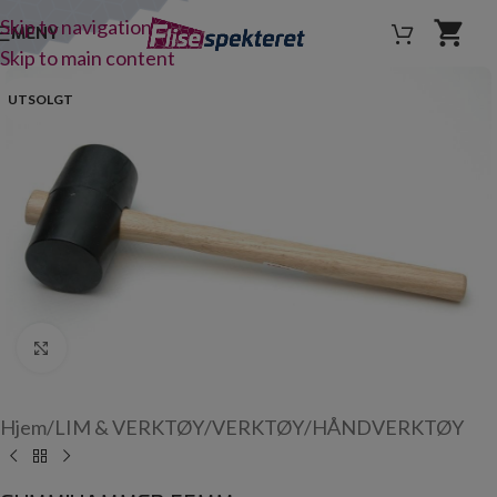
Skip to navigation
MENY
Skip to main content
UTSOLGT
Click to enlarge
Hjem
/
LIM & VERKTØY
/
VERKTØY
/
HÅNDVERKTØY