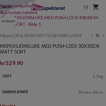
Skip to navigation
MENY
Skip to main content
Click to enlarge
UTSOLGT
Hjem
/
LIM & VERKTØY
/
TILBEHØR
/
LUKER
INSPEKSJONSLUKE MED PUSH-LOCK 30X30CM
MATT SORT
kr
529.90
VEKT
1.3 kg
DIMENSJONER
34 cm x 34 cm