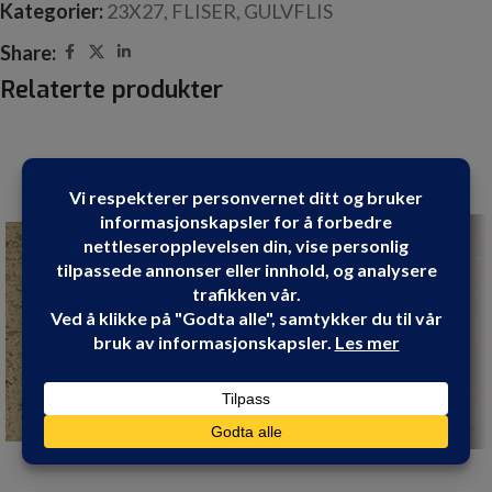
Kategorier:
23X27
,
FLISER
,
GULVFLIS
Share:
Relaterte produkter