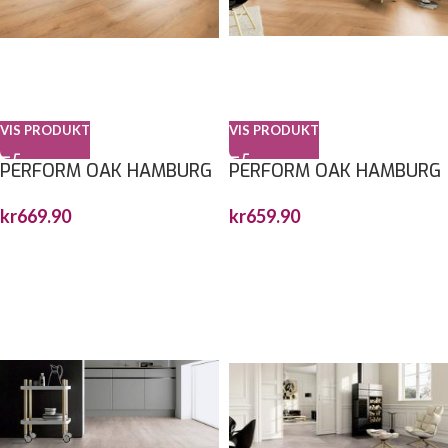
VIS PRODUKT
VIS PRODUKT
PERFORM OAK HAMBURG
PERFORM OAK HAMBURG
1814,8x235X6MM
FISKEBEN 743X145X6MM
kr
669.90
kr
659.90