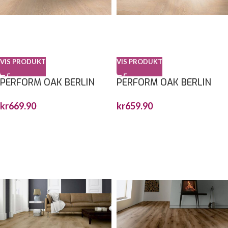
VIS PRODUKT
VIS PRODUKT
PERFORM OAK BERLIN
PERFORM OAK BERLIN
1814,8X235X6MM
FISKEBEN 743X145X6MM
kr
669.90
kr
659.90