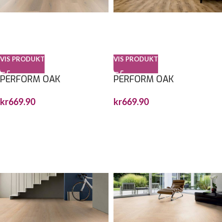
VIS PRODUKT
VIS PRODUKT
PERFORM OAK
PERFORM OAK
ANTWERPEN
BARCELONA
kr
669.90
kr
669.90
1517,7X235X6MM
1830X229X6MM