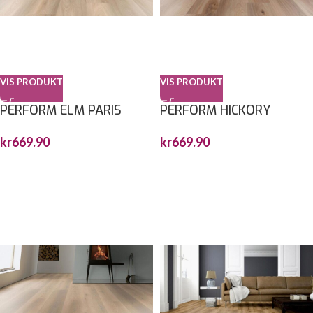
VIS PRODUKT
VIS PRODUKT
PERFORM ELM PARIS
PERFORM HICKORY
1517,7X235X6MM
NASHVILLE
kr
669.90
kr
669.90
1517,7X235X6MM