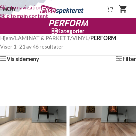
Skip to navigation
MENY
Skip to main content
PERFORM
Kategorier
Hjem
/
LAMINAT & PARKETT
/
VINYL
/
PERFORM
Viser 1–21 av 46 resultater
Vis sidemeny
Filter