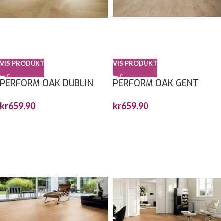
VIS PRODUKT
VIS PRODUKT
PERFORM OAK DUBLIN
PERFORM OAK GENT
FISKEBEN 743X145X6MM
1212,9X222,3X6MM
kr
659.90
kr
659.90