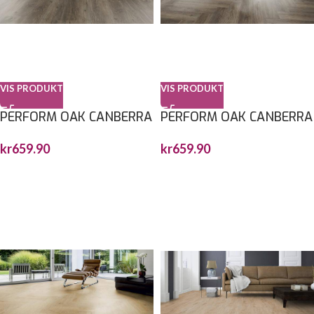
VIS PRODUKT
VIS PRODUKT
PERFORM OAK CANBERRA
PERFORM OAK CANBERRA
1212,9X222,3X6MM
FISKEBEN 743X145X6MM
kr
659.90
kr
659.90