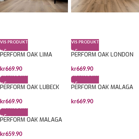
VIS PRODUKT
VIS PRODUKT
PERFORM OAK LIMA
PERFORM OAK LONDON
1517,7X235X6MM
1830X229X6MM
kr
669.90
kr
669.90
VIS PRODUKT
VIS PRODUKT
PERFORM OAK LUBECK
PERFORM OAK MALAGA
1814,8x235X6MM
1517,7X235X6MM
kr
669.90
kr
669.90
VIS PRODUKT
PERFORM OAK MALAGA
FISKEBEN 743X145X6MM
kr
659.90