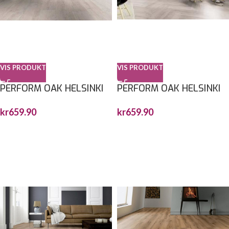
VIS PRODUKT
VIS PRODUKT
PERFORM OAK HELSINKI
PERFORM OAK HELSINKI
1212,9X222,3X6MM
FISKEBEN 743X145X6MM
kr
659.90
kr
659.90