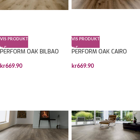
VIS PRODUKT
VIS PRODUKT
PERFORM OAK BILBAO
PERFORM OAK CAIRO
1517,7X235X6MM
1830X229X6MM
kr
669.90
kr
669.90