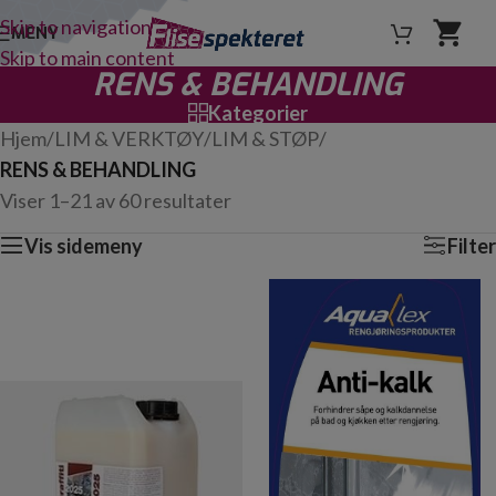
Skip to navigation
MENY
Skip to main content
RENS & BEHANDLING
Kategorier
Hjem
/
LIM & VERKTØY
/
LIM & STØP
/
RENS & BEHANDLING
Viser 1–21 av 60 resultater
Vis sidemeny
Filter