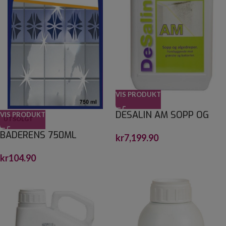
VIS PRODUKT
DESALIN AM SOPP OG
VIS PRODUKT
UTSOLGT
ALGEFJERNER 30 L
BADERENS 750ML
kr
7,199.90
kr
104.90