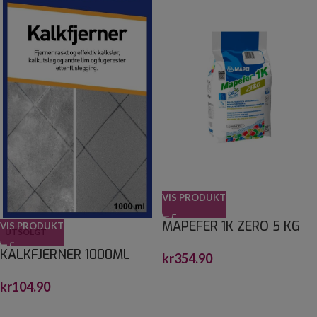
VIS PRODUKT
MAPEFER 1K ZERO 5 KG
VIS PRODUKT
UTSOLGT
KALKFJERNER 1000ML
kr
354.90
kr
104.90