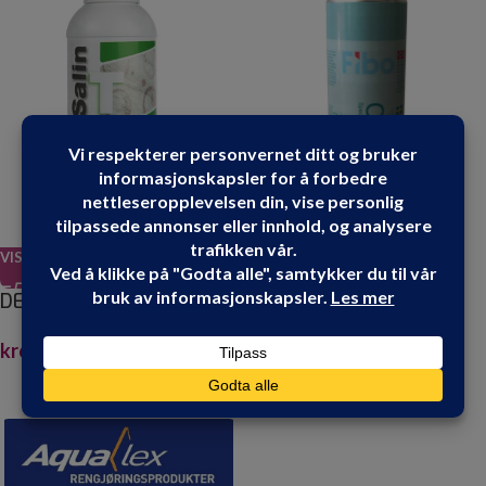
VIS PRODUKT
DESALIN T 1 LITER
VIS PRODUKT
UTSOLGT
FIBO CLEAN 400ML
kr
699.90
kr
179.90