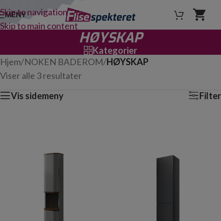
Skip to navigation
MENY
Skip to main content
HØYSKAP
Kategorier
Hjem
/
NOKEN BADEROM
/
HØYSKAP
Viser alle 3 resultater
Vis sidemeny
Filter