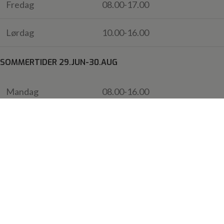
Fredag
08.00-17.00
Lørdag
10.00-16.00
SOMMERTIDER 29.JUN-30.AUG
Mandag
08.00-16.00
Tirsdag
08.00-16.00
Onsdag
08.00-16.00
Torsdag
08.00-18.00
Fredag
08.00-16.00