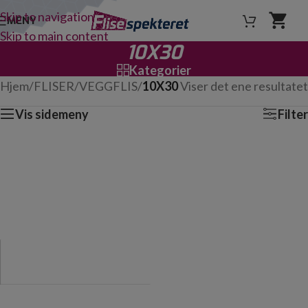
Skip to navigation
MENY
Skip to main content
10X30
Kategorier
Hjem
/
FLISER
/
VEGGFLIS
/
10X30
Viser det ene resultatet
Vis sidemeny
Filter