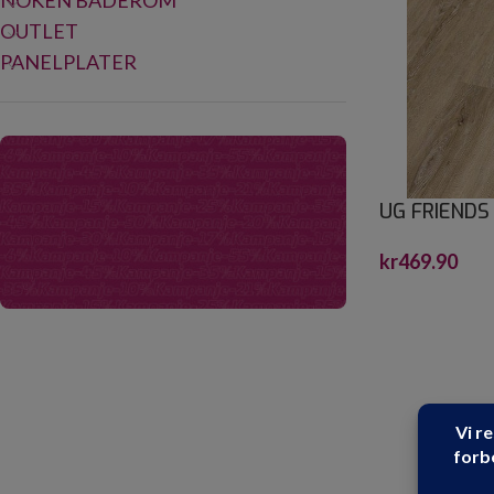
NOKEN BADEROM
OUTLET
PANELPLATER
UG FRIENDS
1213X177,8
kr
469.90
Kampanje!
Oppdag våre produkter med ekstra gode
priser!
Se utvalg!