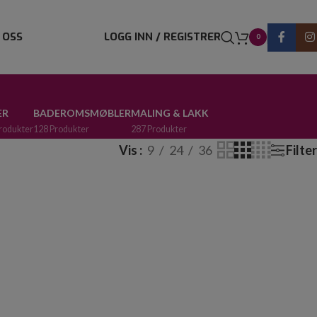
 OSS
LOGG INN / REGISTRER
0
ER
BADEROMSMØBLER
MALING & LAKK
rodukter
128 Produkter
287 Produkter
Vis
9
24
36
Filter