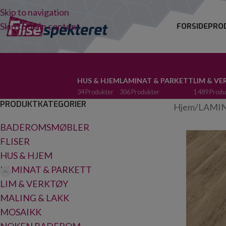
Skip to navigation
Skip to main content
FORSIDE
PRO
HUS & HJEM
LAMINAT & PARKETT
LIM & V
34 Produkter
306 Produkter
1 489 Produ
PRODUKTKATEGORIER
Hjem
/
LAMIN
BADEROMSMØBLER
FLISER
HUS & HJEM
LAMINAT & PARKETT
LIM & VERKTØY
MALING & LAKK
MOSAIKK