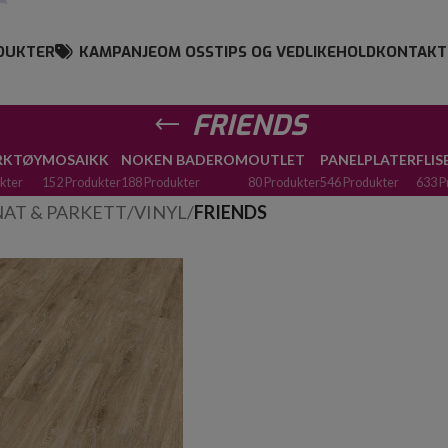
DUKTER
KAMPANJE
OM OSS
TIPS OG VEDLIKEHOLD
KONTAKT
FRIENDS
ERKTØY
MOSAIKK
NOKEN BADEROM
OUTLET
PANELPLATER
FLIS
kter
152 Produkter
188 Produkter
80 Produkter
546 Produkter
633 P
AT & PARKETT
/
VINYL
/
FRIENDS