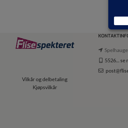
KONTAKTINF
Spelhaugen
5526... se
post@flis
Vilkår og delbetaling
Kjøpsvilkår