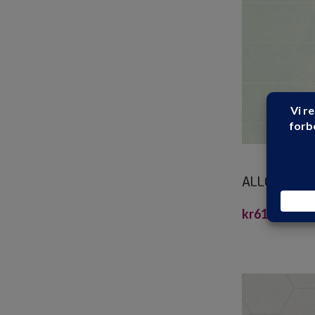
ALLOC KITC
10X30 LGRÅ
kr
614.90