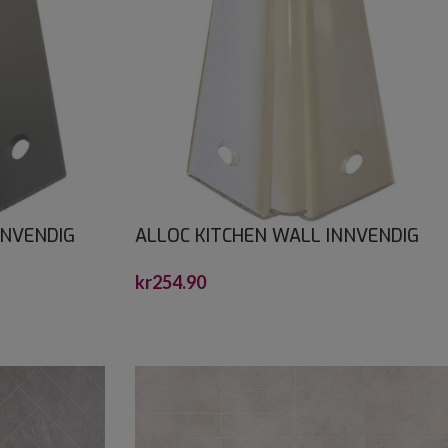
NNVENDIG
ALLOC KITCHEN WALL INNVENDIG
M
HJØRNEPROFIL HVIT 0,6
kr
254.90