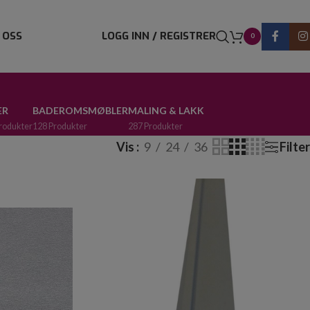
 OSS
LOGG INN / REGISTRER
0
ER
BADEROMSMØBLER
MALING & LAKK
rodukter
128 Produkter
287 Produkter
Vis
9
24
36
Filter