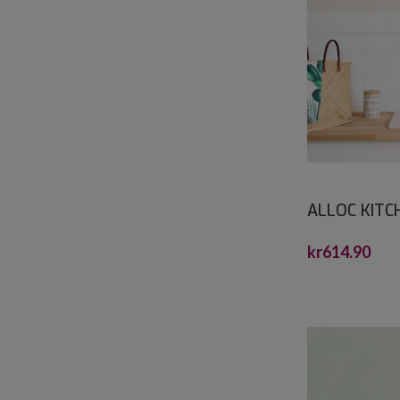
ALLOC KITC
SUBWAY 10X
kr
614.90