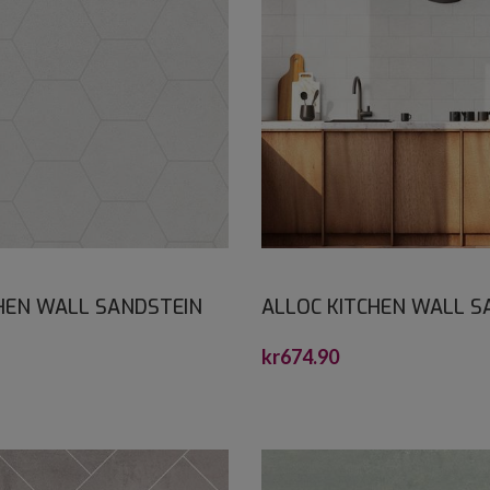
HEN WALL SANDSTEIN
ALLOC KITCHEN WALL S
2,2X600X1200
SUBWAY 20X10 S 2,2X6
kr
674.90