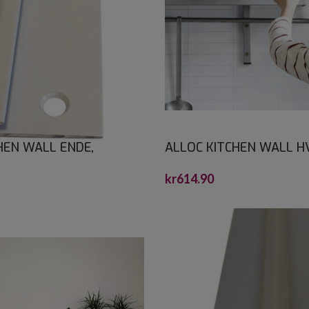
HEN WALL ENDE,
ALLOC KITCHEN WALL H
TPROFIL HVIT 1,2 M
15X3,75 GF 2,2X600X120
kr
614.90