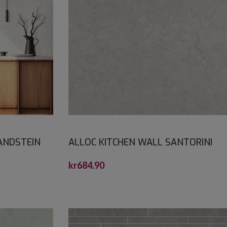
ANDSTEIN
ALLOC KITCHEN WALL SANTORINI
00X1200
MARMOR SLETT S 2,2X600X1200
kr
684.90