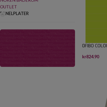
NOKEN BADEROM
OUTLET
PANELPLATER
0FIBO COLO
11X620X240
kr
824.90
Kampanje!
Oppdag våre produkter med ekstra gode
priser!
Se utvalg!