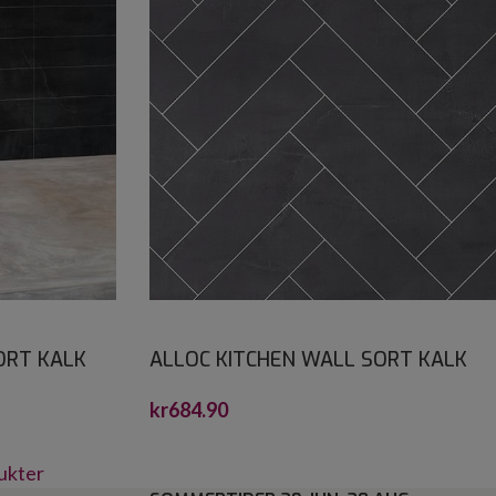
ORT KALK
ALLOC KITCHEN WALL SORT KALK
FISKEBEIN S 2,2X600X1200
kr
684.90
dukter