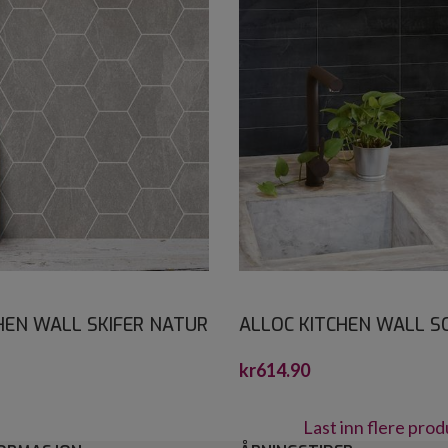
HEN WALL SKIFER NATUR
ALLOC KITCHEN WALL S
X1200X600
10X30 S 2,2X600X1200
kr
614.90
Last inn flere pro