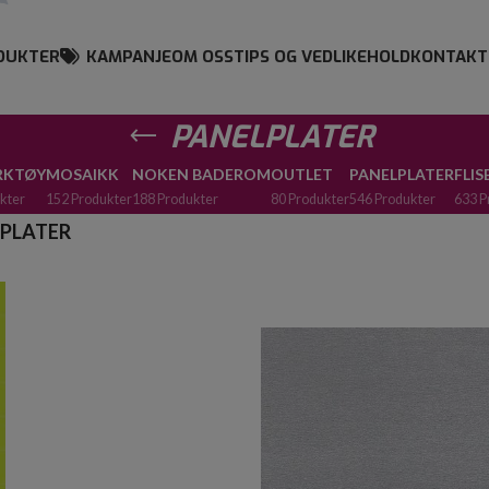
DUKTER
KAMPANJE
OM OSS
TIPS OG VEDLIKEHOLD
KONTAKT
PANELPLATER
ERKTØY
MOSAIKK
NOKEN BADEROM
OUTLET
PANELPLATER
FLIS
kter
152 Produkter
188 Produkter
80 Produkter
546 Produkter
633 P
PLATER