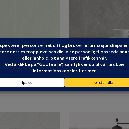
HEN WALL LYS SKIFER
ALLOC KITCHEN WALL LY
 2,2X1200X600
FISKEBEIN S 2,2X600X12
kr
674.90