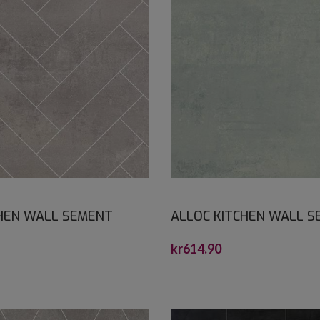
CHEN WALL SEMENT
ALLOC KITCHEN WALL 
 2,2X600X1200
SLETT 2,2X1200X600
kr
614.90