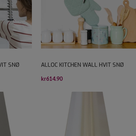
VIT SNØ
ALLOC KITCHEN WALL HVIT SNØ
0
SLETT 2,2X1200X600
kr
614.90