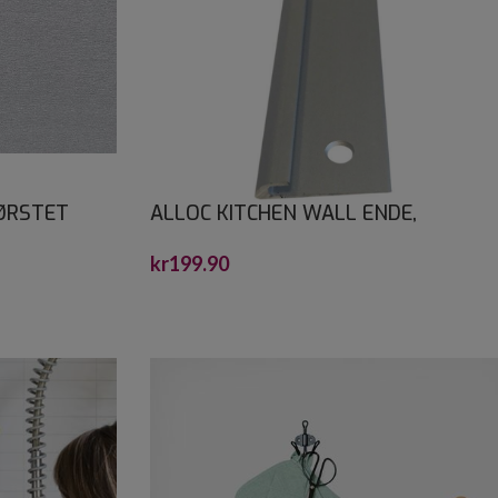
ØRSTET
ALLOC KITCHEN WALL ENDE,
X1200
SOKKEL, KANTPROFIL ALU 1,2 M
kr
199.90