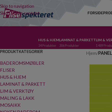
Skip to navigation
Skip to main content
FORSIDE
PRO
HUS & HJEM
LAMINAT & PARKETT
LIM & V
34 Produkter
306 Produkter
1 489 Produ
PRODUKTKATEGORIER
Hjem
/
PANEL
BADEROMSMØBLER
FLISER
HUS & HJEM
LAMINAT & PARKETT
LIM & VERKTØY
MALING & LAKK
MOSAIKK