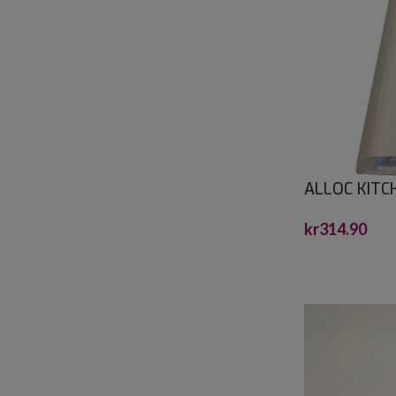
ALLOC KITC
SOKKEL, KAN
kr
314.90