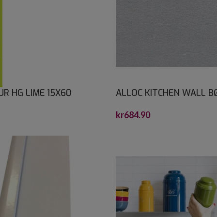
UR HG LIME 15X60
ALLOC KITCHEN WALL B
0
TITAN SLETT S 2,2X600
kr
684.90