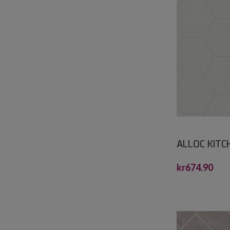
ALLOC KITC
HEXAGON S 
kr
674.90