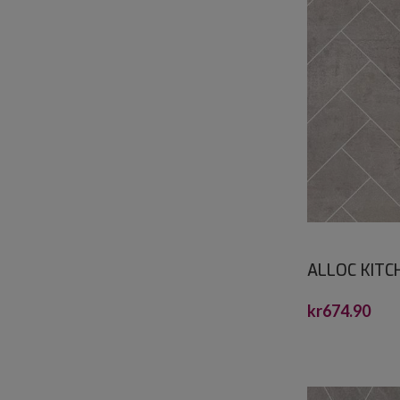
ALLOC KIT
FISKEBEIN S
kr
674.90