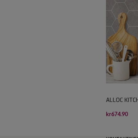
ALLOC KITC
HEXAGON 2
kr
674.90