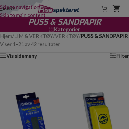
Skip to navigation
MENY
Skip to main content
PUSS & SANDPAPIR
Kategorier
Hjem
/
LIM & VERKTØY
/
VERKTØY
/
PUSS & SANDPAPIR
Viser 1–21 av 42 resultater
Vis sidemeny
Filter