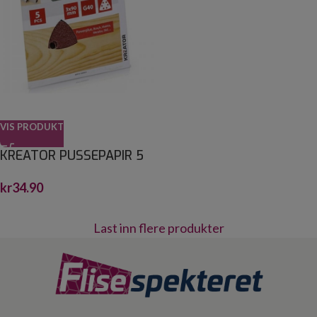
VIS PRODUKT
KREATOR PUSSEPAPIR 5
PK K40 TREKANTSLIPER
kr
34.90
90 X 90
Last inn flere produkter