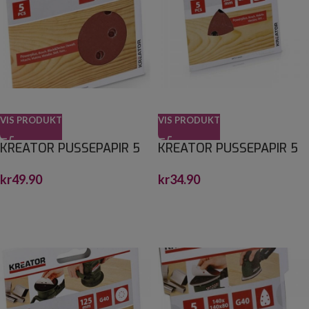
VIS PRODUKT
VIS PRODUKT
KREATOR PUSSEPAPIR 5
KREATOR PUSSEPAPIR 5
PK K240
PK K240 TREKANTSLIPER
kr
49.90
kr
34.90
EKSENTERSLIPER Ø:125M
90 X 90