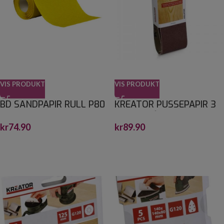
VIS PRODUKT
VIS PRODUKT
BD SANDPAPIR RULL P80
KREATOR PUSSEPAPIR 3
115MMX3M
PK K60 BÅNDSLIPER 75 X
kr
74.90
kr
89.90
533 MM