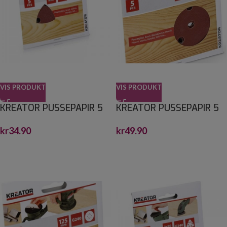
VIS PRODUKT
VIS PRODUKT
KREATOR PUSSEPAPIR 5
KREATOR PUSSEPAPIR 5
PK K120 TREKANTSLIPER
PK K180 EKSENTERSLIPER
kr
34.90
kr
49.90
90 X 90
Ø:125M