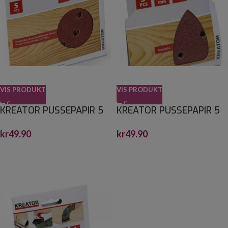
VIS PRODUKT
VIS PRODUKT
KREATOR PUSSEPAPIR 5
KREATOR PUSSEPAPIR 5
PK K40 EKSENTERSLIPER
PK K40 MINISLIPER 140 X
kr
49.90
kr
49.90
Ø:125MM
140 X