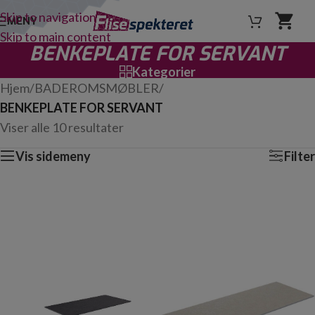
Skip to navigation
MENY
Skip to main content
BENKEPLATE FOR SERVANT
Kategorier
Hjem
/
BADEROMSMØBLER
/
BENKEPLATE FOR SERVANT
Viser alle 10 resultater
Vis sidemeny
Filter