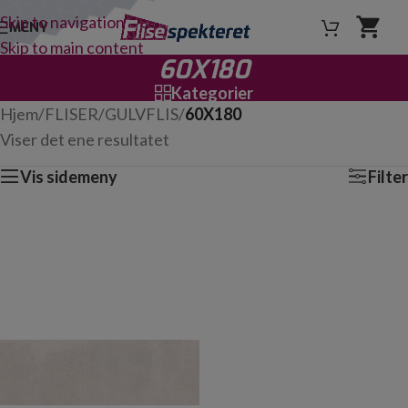
Skip to navigation
MENY
Skip to main content
60X180
Kategorier
Hjem
/
FLISER
/
GULVFLIS
/
60X180
Viser det ene resultatet
Vis sidemeny
Filter