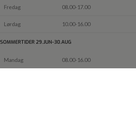
Fredag
08.00-17.00
Lørdag
10.00-16.00
SOMMERTIDER 29.JUN-30.AUG
Mandag
08.00-16.00
Tirsdag
08.00-16.00
Onsdag
08.00-16.00
Torsdag
08.00-18.00
Fredag
08.00-16.00