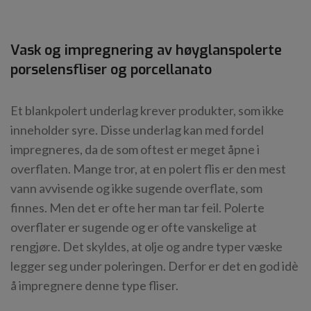
Vask og impregnering av høyglanspolerte
porselensfliser og porcellanato
Et blankpolert underlag krever produkter, som ikke
inneholder syre. Disse underlag kan med fordel
impregneres, da de som oftest er meget åpne i
overflaten. Mange tror, at en polert flis er den mest
vann avvisende og ikke sugende overflate, som
finnes. Men det er ofte her man tar feil. Polerte
overflater er sugende og er ofte vanskelige at
rengjøre. Det skyldes, at olje og andre typer væske
legger seg under poleringen. Derfor er det en god idè
å impregnere denne type fliser.