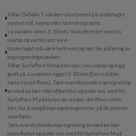
Påfør DeSalin T væsken ufortynnet på underlaget
med en rull, svamp eller lavtrykssprøyte.
La væsken virke i 5-10 min. Vask deretter med en
svamp og varmt rent vann
Underlaget må være helt rent og tørt før påføring av
impregneringsvæsken.
Påfør SurfaPore M med en tørr, ren svamp og legg
godt på. La væsken ligge i 5-10 min (Den må ikke
tørke inn på flisen). Tørk overskytende impregnering
av med en tørr mikrofiberklut og polèr evt. med litt
SurfaPore M på kluten de steder, der flisen virker
tørr, for å unngå impregneringsrester på de polerte
overflater.
Tørk overskytende impregnering av med en tørr
bomullsklut og polér evt. med litt SurfaPore M på