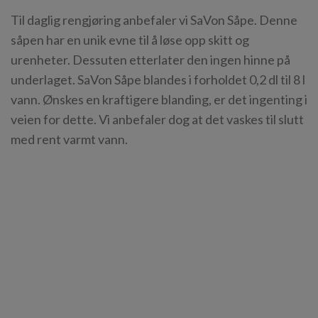
Til daglig rengjøring anbefaler vi SaVon Såpe. Denne
såpen har en unik evne til å løse opp skitt og
urenheter. Dessuten etterlater den ingen hinne på
underlaget. SaVon Såpe blandes i forholdet 0,2 dl til 8 l
vann. Ønskes en kraftigere blanding, er det ingenting i
veien for dette. Vi anbefaler dog at det vaskes til slutt
med rent varmt vann.