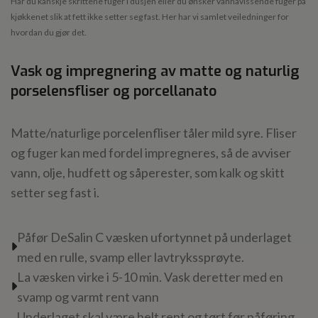
Har du kanskje skrittene fuger i dusjen eller du ønsker vannavissende fuger på
kjøkkenet slik at fett ikke setter seg fast. Her har vi samlet veiledninger for
hvordan du gjør det.
Vask og impregnering av matte og naturlig
porselensfliser og porcellanato
Matte/naturlige porcelenfliser tåler mild syre. Fliser
og fuger kan med fordel impregneres, så de avviser
vann, olje, hudfett og såperester, som kalk og skitt
setter seg fast i.
Påfør DeSalin C væsken ufortynnet på underlaget
med en rulle, svamp eller lavtrykssprøyte.
La væsken virke i 5-10 min. Vask deretter med en
svamp og varmt rent vann
Underlaget skal være helt rent og tørt før påføring