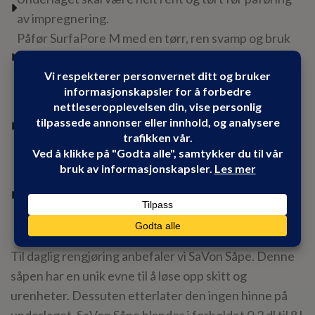
av impregnering.
Påfør SurfaPore M med en tørr, ren svamp og bruk
rikelige mengder, La væsken ligge i 5-10 min (Den må
ikke tørke inn på flisen).
Tørk overskytende impregnering av med en tørr
bomullsklut og polér evt. med litt SurfaPore M på
kluten på de steder, der flisen virker tørr, for å unngå
impregneringsrester på de polerte overflater.
Vent maks 5 timer og gjenta
impregneringsprosessen, dersom det ønskes et
særlig godt resultat.
Til daglig rengjøring anbefaler vi SaVon Såpe. Denne
såpen har en unik evne til å løse opp skitt og
urenheter. Dessuten etterlater den ingen hinne på
underlaget. SaVon Såpe blandes i forholdet 0,2 dl til 8 l