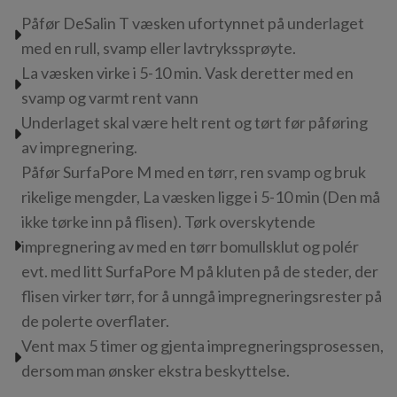
Påfør DeSalin T væsken ufortynnet på underlaget
med en rull, svamp eller lavtrykssprøyte.
La væsken virke i 5-10 min. Vask deretter med en
svamp og varmt rent vann
Underlaget skal være helt rent og tørt før påføring
av impregnering.
Påfør SurfaPore M med en tørr, ren svamp og bruk
rikelige mengder, La væsken ligge i 5-10 min (Den må
ikke tørke inn på flisen). Tørk overskytende
impregnering av med en tørr bomullsklut og polér
evt. med litt SurfaPore M på kluten på de steder, der
flisen virker tørr, for å unngå impregneringsrester på
de polerte overflater.
Vent max 5 timer og gjenta impregneringsprosessen,
dersom man ønsker ekstra beskyttelse.