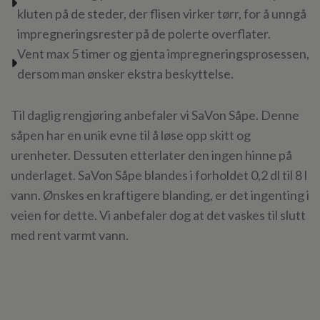
kluten på de steder, der flisen virker tørr, for å unngå
impregneringsrester på de polerte overflater.
Vent max 5 timer og gjenta impregneringsprosessen,
dersom man ønsker ekstra beskyttelse.
Til daglig rengjøring anbefaler vi SaVon Såpe. Denne
såpen har en unik evne til å løse opp skitt og
urenheter. Dessuten etterlater den ingen hinne på
underlaget. SaVon Såpe blandes i forholdet 0,2 dl til 8 l
vann. Ønskes en kraftigere blanding, er det ingenting i
veien for dette. Vi anbefaler dog at det vaskes til slutt
med rent varmt vann.