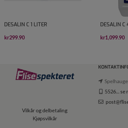
DESALIN C 1 LITER
DESALIN C 
kr
299.90
kr
1,099.90
KONTAKTINF
Spelhaugen
5526... se
post@flis
Vilkår og delbetaling
Kjøpsvilkår