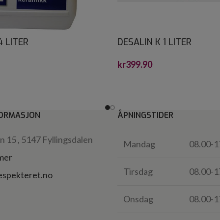
4 LITER
DESALIN K 1 LITER
kr
399.90
ORMASJON
ÅPNINGSTIDER
 15 , 5147 Fyllingsdalen
Mandag
08.00-1
 mer
Tirsdag
08.00-1
espekteret.no
Onsdag
08.00-1