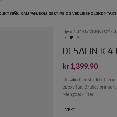
DUKTER
KAMPANJE
OM OSS
TIPS OG VEDLIKEHOLD
KONTAKT
Hjem
/
LIM & VERKTØY
/
L
DESALIN K 4 
kr
1,399.90
Desalin K er sterkt etsende 
epoxy fug. Brukes primært 
Mengde: 4 liter.
VEKT