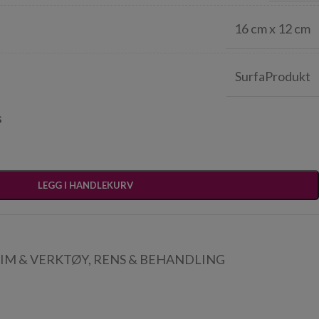
16 cm x 12 cm
SurfaProdukt
s
LEGG I HANDLEKURV
LIM & VERKTØY
,
RENS & BEHANDLING