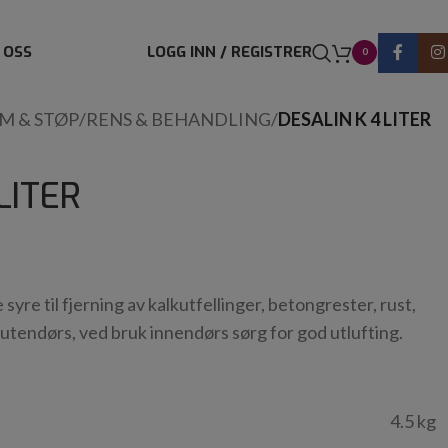
 OSS
LOGG INN / REGISTRER
0
IM & STØP
/
RENS & BEHANDLING
/
DESALIN K 4 LITER
LITER
syre til fjerning av kalkutfellinger, betongrester, rust,
utendørs, ved bruk innendørs sørg for god utlufting.
4.5 kg