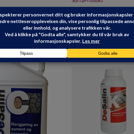
SurfaProdukt
Share: