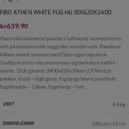
FIBO ATHEN WHITE FUG HG 10X620X2400
kr
639.90
Høytrykkslaminerte paneler i full høyde som monteres
rett på eksisterende vegg eller stenderverk. Panelene
klikkes enkelt sammen med Fibos egen aqualock.
Godkjent etter våtromsnormen og med ekstra slitte
styrke. 15 år garanti. 2400x620x10mm 2,976m2 pr
pakken, finish – high gloss, fug langs høyre panelside,
fugebredde – 1,8mm, fugefarge – hvit.
VEKT
8.4 kg
DIMENSJONER
240 cm x 62 cm