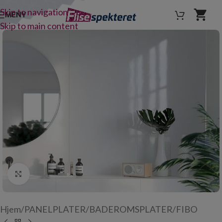
Skip to navigation
MENY
Skip to main content
Click to enlarge
Hjem
/
PANELPLATER
/
BADEROMSPLATER
/
FIBO