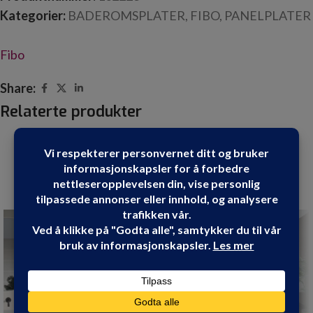
Kategorier:
BADEROMSPLATER
,
FIBO
,
PANELPLATER
Fibo
Share:
Relaterte produkter