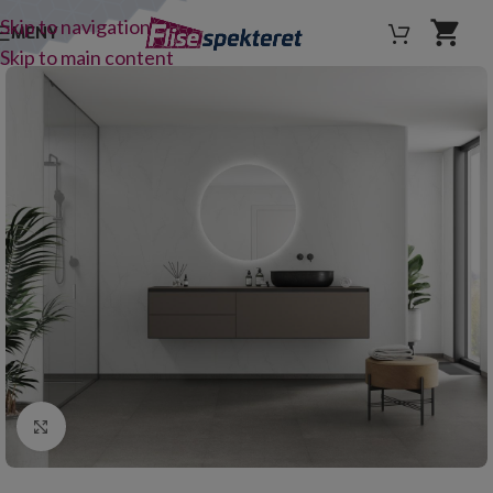
Skip to navigation
MENY
Skip to main content
Click to enlarge