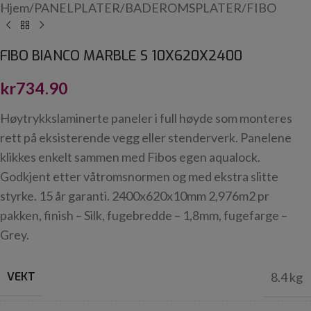
Hjem
/
PANELPLATER
/
BADEROMSPLATER
/
FIBO
FIBO BIANCO MARBLE S 10X620X2400
kr
734.90
Høytrykkslaminerte paneler i full høyde som monteres
rett på eksisterende vegg eller stenderverk. Panelene
klikkes enkelt sammen med Fibos egen aqualock.
Godkjent etter våtromsnormen og med ekstra slitte
styrke. 15 år garanti. 2400x620x10mm 2,976m2 pr
pakken, finish – Silk, fugebredde – 1,8mm, fugefarge –
Grey.
VEKT
8.4 kg