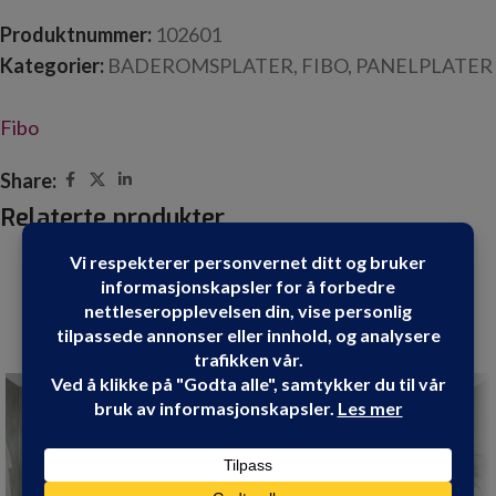
Produktnummer:
102601
Kategorier:
BADEROMSPLATER
,
FIBO
,
PANELPLATER
Fibo
Share:
Relaterte produkter