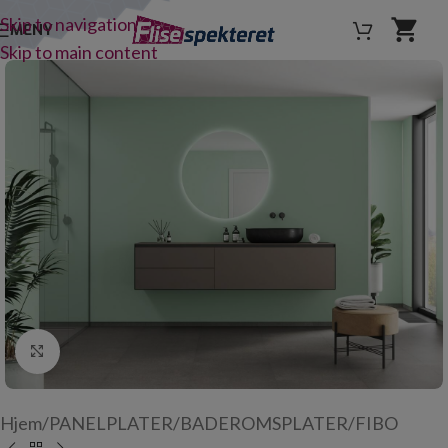
Skip to navigation
MENY
Skip to main content
Click to enlarge
Hjem
/
PANELPLATER
/
BADEROMSPLATER
/
FIBO