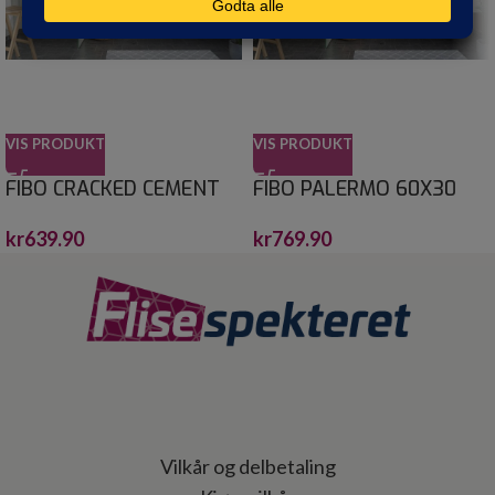
VIS PRODUKT
VIS PRODUKT
FIBO CRACKED CEMENT
FIBO PALERMO 60X30
10X620X2400
10X620X2400
kr
639.90
kr
769.90
Vilkår og delbetaling