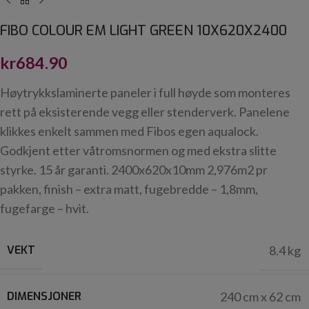
FIBO COLOUR EM LIGHT GREEN 10X620X2400
kr
684.90
Høytrykkslaminerte paneler i full høyde som monteres
rett på eksisterende vegg eller stenderverk. Panelene
klikkes enkelt sammen med Fibos egen aqualock.
Godkjent etter våtromsnormen og med ekstra slitte
styrke. 15 år garanti. 2400x620x10mm 2,976m2 pr
pakken, finish – extra matt, fugebredde – 1,8mm,
fugefarge – hvit.
VEKT
8.4 kg
DIMENSJONER
240 cm x 62 cm