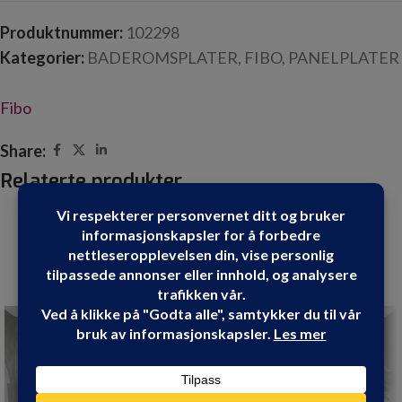
Produktnummer:
102298
Kategorier:
BADEROMSPLATER
,
FIBO
,
PANELPLATER
Fibo
Share:
Relaterte produkter