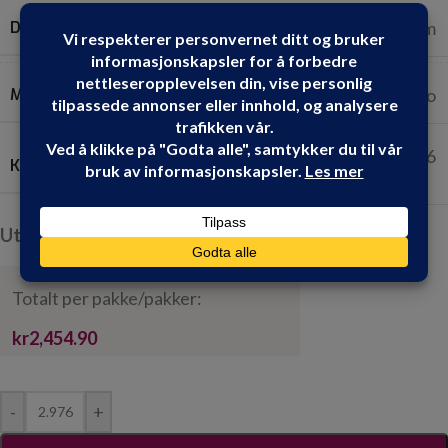
DIMENSJONER
240 cm x 62 cm
MERKER
Fibo
2.976
KVADRATMETER PR. PAKKE:
Utsolgt, men kan bestilles
Totalt per pakke/pakker:
kr2,454.90
-
+