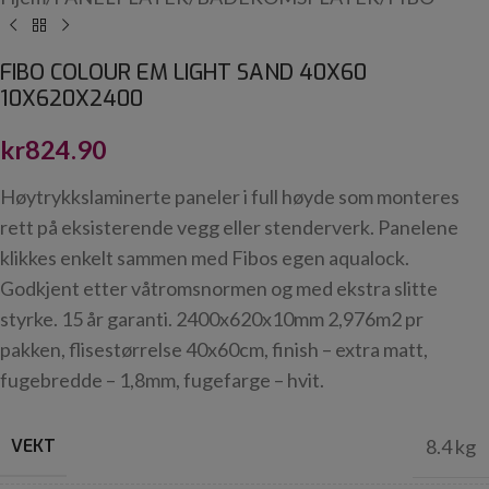
FIBO COLOUR EM LIGHT SAND 40X60
10X620X2400
kr
824.90
Høytrykkslaminerte paneler i full høyde som monteres
rett på eksisterende vegg eller stenderverk. Panelene
klikkes enkelt sammen med Fibos egen aqualock.
Godkjent etter våtromsnormen og med ekstra slitte
styrke. 15 år garanti. 2400x620x10mm 2,976m2 pr
pakken, flisestørrelse 40x60cm, finish – extra matt,
fugebredde – 1,8mm, fugefarge – hvit.
VEKT
8.4 kg