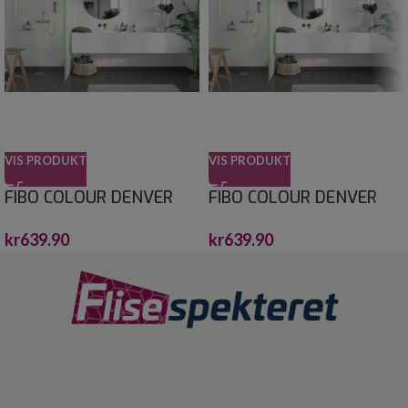
VIS PRODUKT
VIS PRODUKT
FIBO COLOUR DENVER
FIBO COLOUR DENVER
WHITE HG 60X30
WHITE HG 60X60
kr
639.90
kr
639.90
10X620X2400
10X620X2400