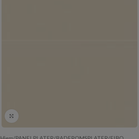
Click to enlarge
Hjem
/
PANELPLATER
/
BADEROMSPLATER
/
FIBO