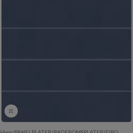
Click to enlarge
Hjem
/
PANELPLATER
/
BADEROMSPLATER
/
FIBO