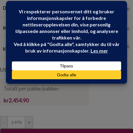
DIMENSJONER
240 cm x 62 cm
MERKER
Fibo
2.976
KVADRATMETER PR. PAKKE:
Utsolgt, men kan bestilles
Totalt per pakke/pakker:
kr2,454.90
-
+