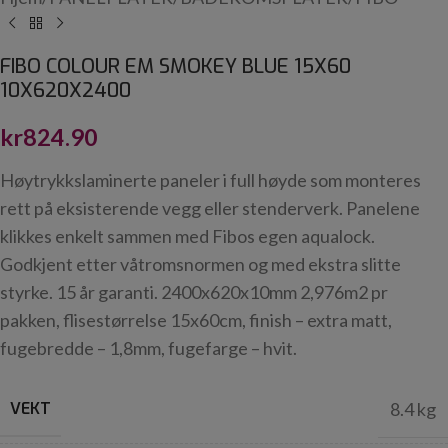
FIBO COLOUR EM SMOKEY BLUE 15X60
10X620X2400
kr
824.90
Høytrykkslaminerte paneler i full høyde som monteres
rett på eksisterende vegg eller stenderverk. Panelene
klikkes enkelt sammen med Fibos egen aqualock.
Godkjent etter våtromsnormen og med ekstra slitte
styrke. 15 år garanti. 2400x620x10mm 2,976m2 pr
pakken, flisestørrelse 15x60cm, finish – extra matt,
fugebredde – 1,8mm, fugefarge – hvit.
VEKT
8.4 kg