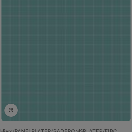
Click to enlarge
Hjem
/
PANELPLATER
/
BADEROMSPLATER
/
FIBO