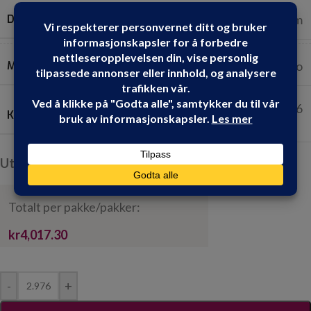
DIMENSJONER
240 cm x 62 cm
MERKER
Fibo
2.976
KVADRATMETER PR. PAKKE:
Utsolgt, men kan bestilles
Totalt per pakke/pakker:
kr4,017.30
-
+