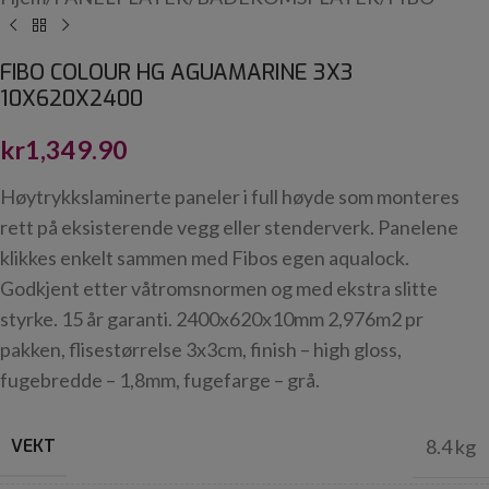
FIBO COLOUR HG AGUAMARINE 3X3
10X620X2400
kr
1,349.90
Høytrykkslaminerte paneler i full høyde som monteres
rett på eksisterende vegg eller stenderverk. Panelene
klikkes enkelt sammen med Fibos egen aqualock.
Godkjent etter våtromsnormen og med ekstra slitte
styrke. 15 år garanti. 2400x620x10mm 2,976m2 pr
pakken, flisestørrelse 3x3cm, finish – high gloss,
fugebredde – 1,8mm, fugefarge – grå.
VEKT
8.4 kg