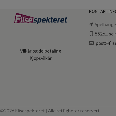
KONTAKTINF
Spelhaugen
5526... se
post@flis
Vilkår og delbetaling
Kjøpsvilkår
©2026 Flisespekteret | Alle rettigheter reservert