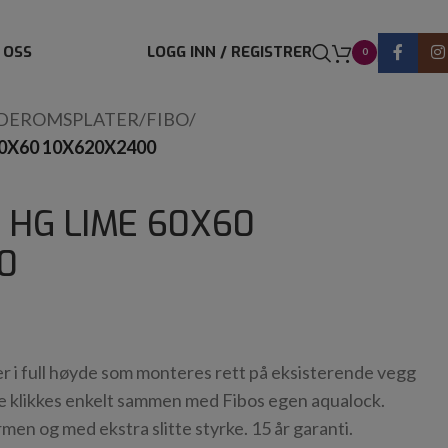
 OSS
LOGG INN / REGISTRER
0
DEROMSPLATER
/
FIBO
/
0X60 10X620X2400
 HG LIME 60X60
0
 i full høyde som monteres rett på eksisterende vegg
e klikkes enkelt sammen med Fibos egen aqualock.
en og med ekstra slitte styrke. 15 år garanti.