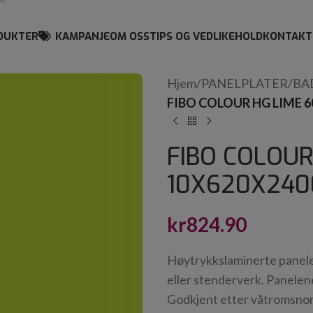
DUKTER
KAMPANJE
OM OSS
TIPS OG VEDLIKEHOLD
KONTAKT
Hjem
/
PANELPLATER
/
BA
FIBO COLOUR HG LIME 6
FIBO COLOUR
10X620X240
kr
824.90
Høytrykkslaminerte paneler
eller stenderverk. Panelen
Godkjent etter våtromsnorm