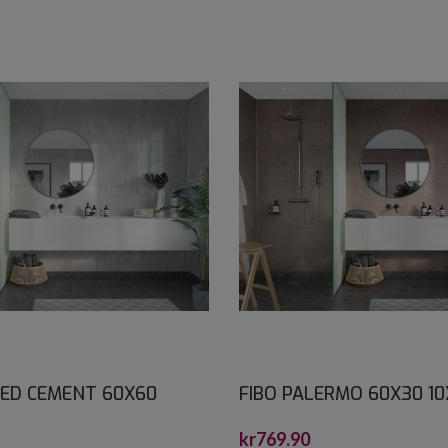
KED CEMENT 60X60
FIBO PALERMO 60X30 1
00
kr
769.90