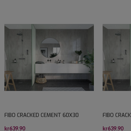
FIBO CRACKED CEMENT 60X30
FIBO CRAC
10X620X2400
10X620X24
kr
639.90
kr
639.90