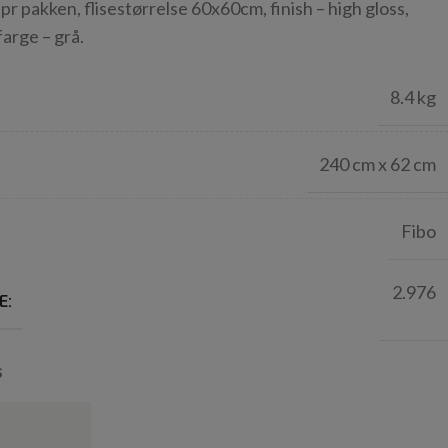
akken, flisestørrelse 60x60cm, finish – high gloss,
arge – grå.
8.4 kg
240 cm x 62 cm
Fibo
2.976
E:
s