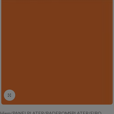
Click to enlarge
Hjem
/
PANELPLATER
/
BADEROMSPLATER
/
FIBO