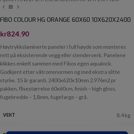
FIBO COLOUR HG ORANGE 60X60 10X620X2400
kr
824.90
Høytrykkslaminerte paneler i full høyde som monteres
rett på eksisterende vegg eller stenderverk. Panelene
klikkes enkelt sammen med Fibos egen aqualock.
Godkjent etter våtromsnormen og med ekstra slitte
styrke. 15 år garanti. 2400x620x10mm 2,976m2 pr
pakken, flisestørrelse 60x60cm, finish – high gloss,
fugebredde – 1,8mm, fugefarge – grå.
VEKT
8.4 kg