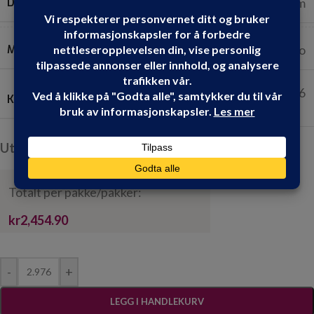
DIMENSJONER
240 cm x 62 cm
MERKER
Fibo
2.976
KVADRATMETER PR. PAKKE:
Utsolgt, men kan bestilles
Totalt per pakke/pakker:
kr2,454.90
-
+
LEGG I HANDLEKURV