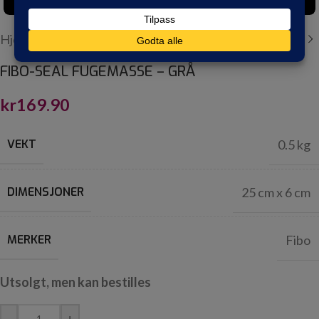
Hjem
/
PANELPLATER
/
TILBEHØR
FIBO-SEAL FUGEMASSE – GRÅ
kr
169.90
VEKT
0.5 kg
DIMENSJONER
25 cm x 6 cm
MERKER
Fibo
Utsolgt, men kan bestilles