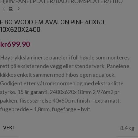
Hjem
/
PANELPLATER
/
BADEROMSPLATER
/
FIBO
FIBO WOOD EM AVALON PINE 40X60
10X620X2400
kr
699.90
Høytrykkslaminerte paneler i full høyde som monteres
rett på eksisterende vegg eller stenderverk. Panelene
klikkes enkelt sammen med Fibos egen aqualock.
Godkjent etter våtromsnormen og med ekstra slitte
styrke. 15 år garanti. 2400x620x10mm 2,976m2 pr
pakken, flisestørrelse 40x60cm, finish – extra matt,
fugebredde – 1,8mm, fugefarge – hvit.
VEKT
8.4 kg