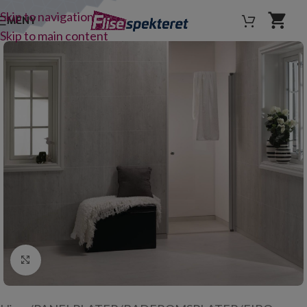
Skip to navigation
MENY
Skip to main content
Click to enlarge