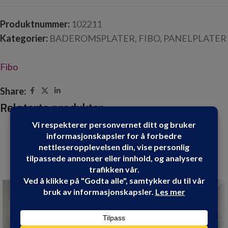
Produktnummer:
102211
Kategorier:
BADEROMSPLATER
,
FIBO
,
PANELPLATER
Fibo
Share:
Relaterte produkter