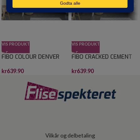
VIS PRODUKT
VIS PRODUKT
FIBO COLOUR DENVER
FIBO CRACKED CEMENT
WHITE HG 60X30
10X620X2400
kr
639.90
kr
639.90
10X620X2400
Vilkår og delbetaling