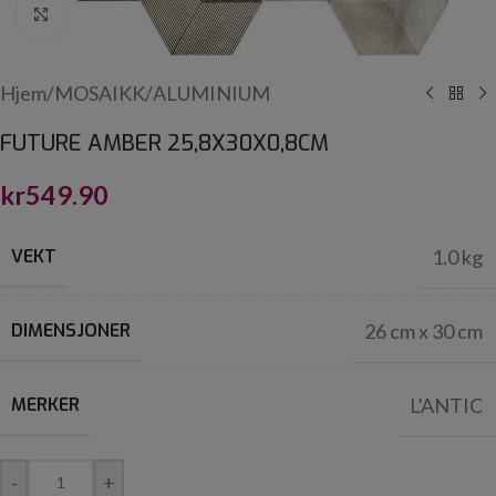
Click to enlarge
Hjem
/
MOSAIKK
/
ALUMINIUM
FUTURE AMBER 25,8X30X0,8CM
kr
549.90
VEKT
1.0 kg
DIMENSJONER
26 cm x 30 cm
MERKER
L’ANTIC
-
+