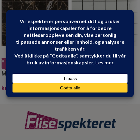
VIS PRODUKT
VIS PRODUKT
MOSAIKK CANOVA
MOSAIKK CARRARA X
VARENNA POLISHED 5X5
MATT 5X5
kr
199.90
kr
159.90