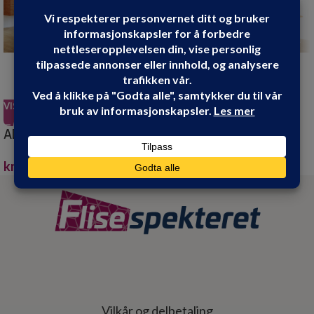
VIS PRODUKT
VIS PRODUKT
AD DUSJHJØRNE SORT
AD DUSJHJØRNE SORT
80X80X195
90X90X195
kr
3,499.00
kr
3,599.00
Vilkår og delbetaling