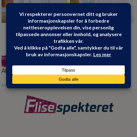
VIS PRODUKT
VIS PRODUKT
-7%
-7%
AD DUSJHJØRNE KROM
AD DUSJVEGG RETT
80X80X195
KROM 110X200
kr
2,699.00
kr
2,499.00
kr
2,899.00
kr
2,699.00