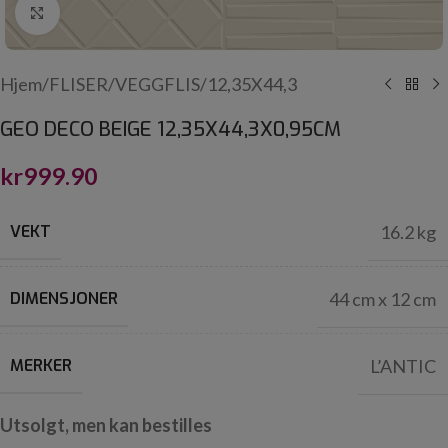
Click to enlarge
Hjem
/
FLISER
/
VEGGFLIS
/
12,35X44,3
GEO DECO BEIGE 12,35X44,3X0,95CM
kr
999.90
VEKT
16.2 kg
DIMENSJONER
44 cm x 12 cm
MERKER
L’ANTIC
Utsolgt, men kan bestilles