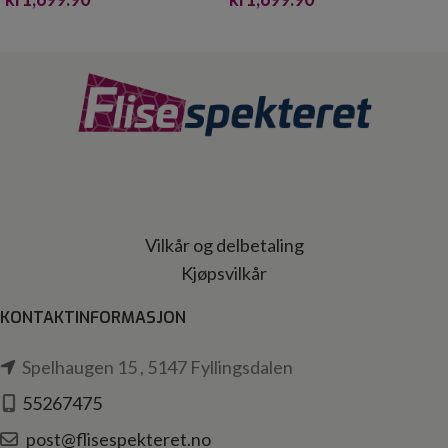
30X30*
30X60*
Vilkår og delbetaling
Kjøpsvilkår
KONTAKTINFORMASJON
Spelhaugen 15 , 5147 Fyllingsdalen
55267475
post@flisespekteret.no