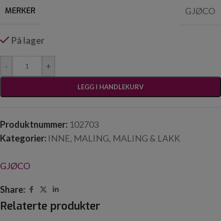
MERKER
GJØCO
På lager
-
+
LEGG I HANDLEKURV
Produktnummer:
102703
Kategorier:
INNE
,
MALING
,
MALING & LAKK
GJØCO
Share:
Relaterte produkter