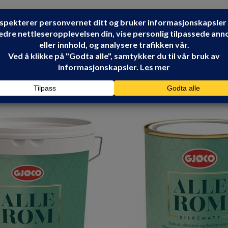
GJØCO
Share: