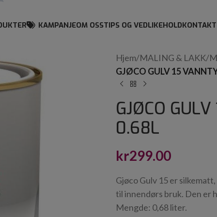
DUKTER
KAMPANJE
OM OSS
TIPS OG VEDLIKEHOLD
KONTAKT
Hjem
/
MALING & LAKK
/
M
GJØCO GULV 15 VANNTY
GJØCO GULV
0.68L
kr
299.00
Gjøco Gulv 15 er silkematt,
til innendørs bruk. Den er
Mengde: 0,68 liter.