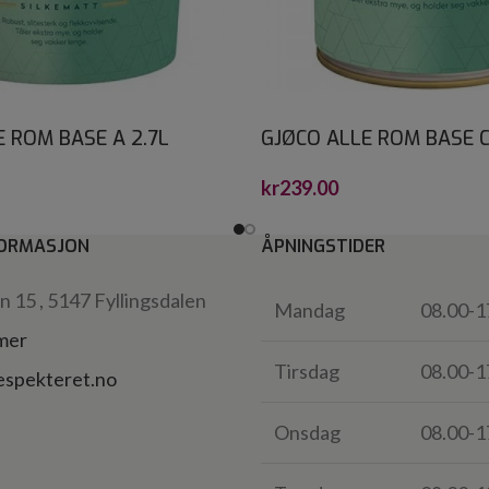
 ROM BASE A 2.7L
GJØCO ALLE ROM BASE C
kr
239.00
ORMASJON
ÅPNINGSTIDER
 15 , 5147 Fyllingsdalen
Mandag
08.00-1
 mer
Tirsdag
08.00-1
espekteret.no
Onsdag
08.00-1