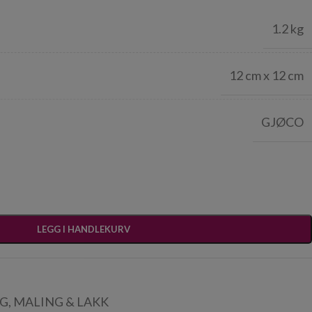
1.2 kg
12 cm x 12 cm
GJØCO
LEGG I HANDLEKURV
G
,
MALING & LAKK