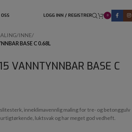
 OSS
LOGG INN / REGISTRER
0
ALING
/
INNE
/
NNBAR BASE C 0.68L
 15 VANNTYNNBAR BASE C
 slitesterk, inneklimavennlig maling for tre- og betonggulv
 hurtigtørkende, luktsvak og har meget god vedheft.