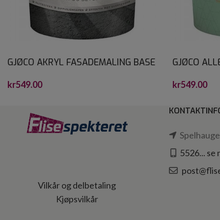
GJØCO AKRYL FASADEMALING BASE
GJØCO ALLE
HVIT 2.7L
kr
549.00
kr
549.00
KONTAKTINF
Spelhaugen
5526... se
post@flis
Vilkår og delbetaling
Kjøpsvilkår