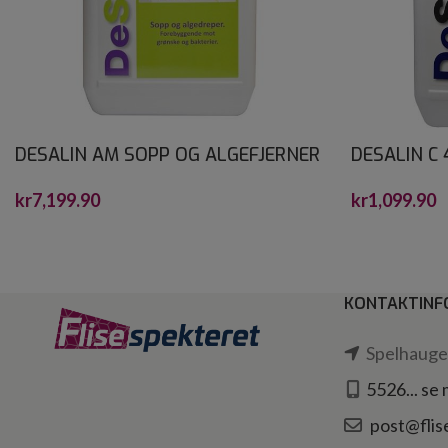
DESALIN AM SOPP OG ALGEFJERNER
DESALIN C 
30 L
kr
1,099.90
kr
7,199.90
KONTAKTINF
Spelhaugen
5526... se
post@flis