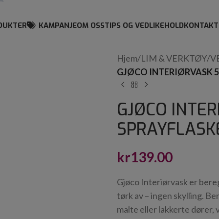
DUKTER
KAMPANJE
OM OSS
TIPS OG VEDLIKEHOLD
KONTAKT
Hjem
/
LIM & VERKTØY
/
V
GJØCO INTERIØRVASK 5
GJØCO INTER
SPRAYFLASK
kr
139.00
Gjøco Interiørvask er bereg
tørk av – ingen skylling. B
malte eller lakkerte dører, 