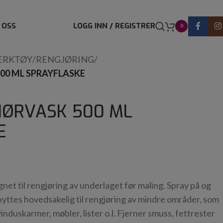
 OSS
LOGG INN / REGISTRER
0
ERKTØY
/
RENGJØRING
/
00 ML SPRAYFLASKE
IØRVASK 500 ML
E
net til rengjøring av underlaget før maling. Spray på og
enyttes hovedsakelig til rengjøring av mindre områder, som
vinduskarmer, møbler, lister o.l. Fjerner smuss, fettrester