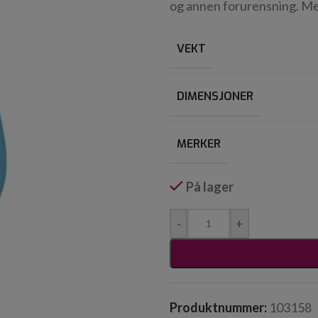
og annen forurensning. M
VEKT
DIMENSJONER
MERKER
På lager
-
+
Produktnummer:
103158