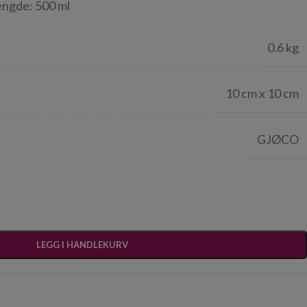
engde: 500 ml
0.6 kg
10 cm x 10 cm
GJØCO
LEGG I HANDLEKURV