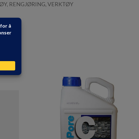
TØY
,
RENGJØRING
,
VERKTØY