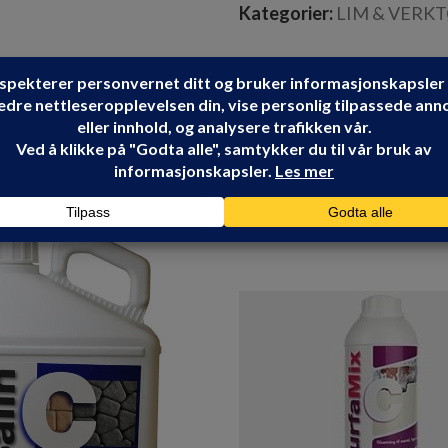
Kategorier:
LIM & VERK
GJØCO
Share: