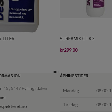
4 LITER
SURFAMIX C 1 KG
kr
299.00
ORMASJON
ÅPNINGSTIDER
 15 , 5147 Fyllingsdalen
Mandag
08.00-1
 mer
Tirsdag
08.00-1
espekteret.no