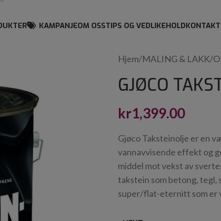
DUKTER
KAMPANJE
OM OSS
TIPS OG VEDLIKEHOLD
KONTAKT
Hjem
/
MALING & LAKK
/
O
GJØCO TAKST
kr
1,399.00
Gjøco Taksteinolje er en væ
vannavvisende effekt og g
middel mot vekst av sverte
takstein som betong, tegl, 
super/flat-eternitt som er v