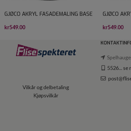
GJØCO AKRYL FASADEMALING BASE
GJØCO AKR
A 2.7L
HVIT 2.7L
kr
549.00
kr
549.00
KONTAKTINF
Spelhaugen
5526... se
post@flis
Vilkår og delbetaling
Kjøpsvilkår