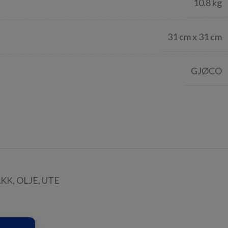
10.8 kg
31 cm x 31 cm
GJØCO
AKK
,
OLJE
,
UTE