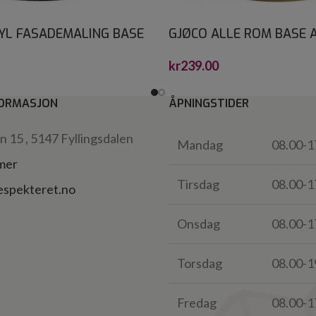
YL FASADEMALING BASE
GJØCO ALLE ROM BASE A
kr
239.00
ORMASJON
ÅPNINGSTIDER
 15 , 5147 Fyllingsdalen
Mandag
08.00-1
 mer
Tirsdag
08.00-1
espekteret.no
Onsdag
08.00-1
Torsdag
08.00-1
Fredag
08.00-1