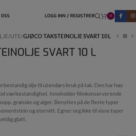
 OSS
LOGG INN / REGISTRER
0
LJE
/
UTE
/
GJØCO TAKSTEINOLJE SVART 10 L
EINOLJE SVART 10 L
rbestandig olje til utendørs bruk på tak. Den har høy
od værbestandighet. Inneholder filmkonserverende
sopp, grønske og alger. Benyttes på de fleste typer
sementstein og eternitt. Egner seg ikke til visse typer
eldig glatt.