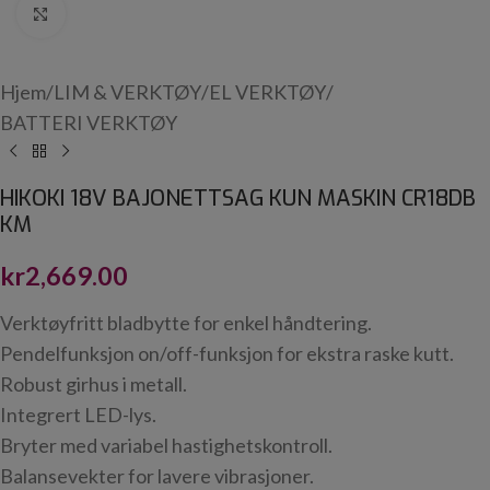
Click to enlarge
Hjem
/
LIM & VERKTØY
/
EL VERKTØY
/
BATTERI VERKTØY
HIKOKI 18V BAJONETTSAG KUN MASKIN CR18DB
KM
kr
2,669.00
Verktøyfritt bladbytte for enkel håndtering.
Pendelfunksjon on/off-funksjon for ekstra raske kutt.
Robust girhus i metall.
Integrert LED-lys.
Bryter med variabel hastighetskontroll.
Balansevekter for lavere vibrasjoner.