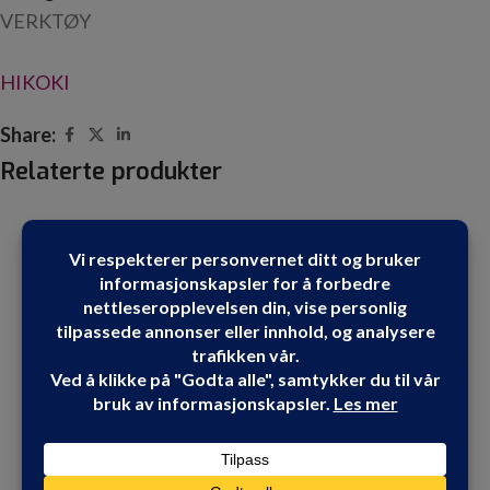
VERKTØY
HIKOKI
Share:
Relaterte produkter