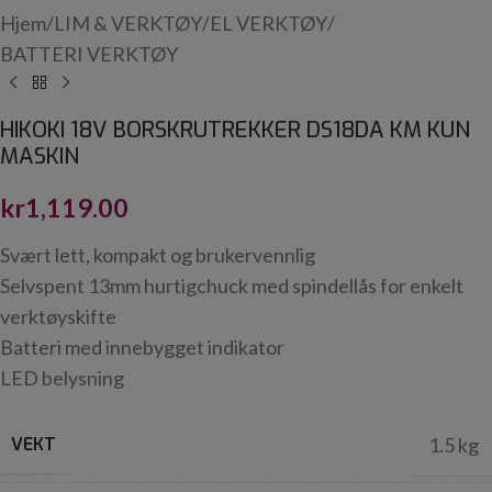
Hjem
/
LIM & VERKTØY
/
EL VERKTØY
/
BATTERI VERKTØY
HIKOKI 18V BORSKRUTREKKER DS18DA KM KUN
MASKIN
kr
1,119.00
Svært lett, kompakt og brukervennlig
Selvspent 13mm hurtigchuck med spindellås for enkelt
verktøyskifte
Batteri med innebygget indikator
LED belysning
VEKT
1.5 kg