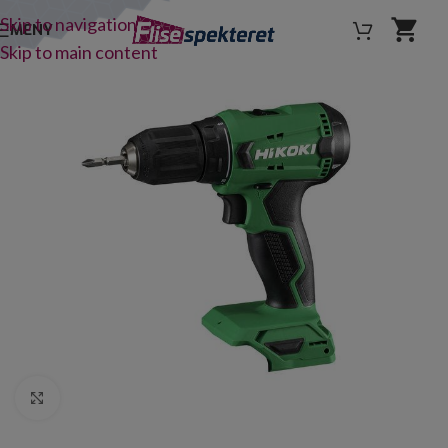
Skip to navigation
MENY
Skip to main content
Click to enlarge