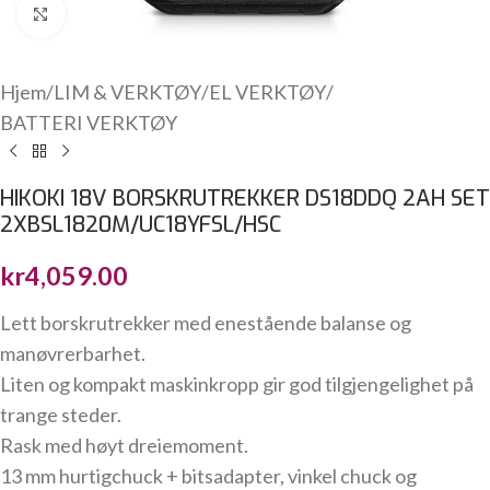
Click to enlarge
Hjem
/
LIM & VERKTØY
/
EL VERKTØY
/
BATTERI VERKTØY
HIKOKI 18V BORSKRUTREKKER DS18DDQ 2AH SET
2XBSL1820M/UC18YFSL/HSC
kr
4,059.00
Lett borskrutrekker med enestående balanse og
manøvrerbarhet.
Liten og kompakt maskinkropp gir god tilgjengelighet på
trange steder.
Rask med høyt dreiemoment.
13 mm hurtigchuck + bitsadapter, vinkel chuck og