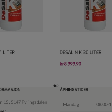
4 LITER
DESALIN K 30 LITER
kr
8,999.90
ORMASJON
ÅPNINGSTIDER
 15 , 5147 Fyllingsdalen
Mandag
08.00-1
 mer