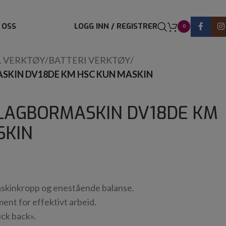
 OSS
LOGG INN / REGISTRER
0
L VERKTØY
/
BATTERI VERKTØY
/
SKIN DV18DE KM HSC KUN MASKIN
SLAGBORMASKIN DV18DE KM
SKIN
skinkropp og enestående balanse.
nt for effektivt arbeid.
ck back».