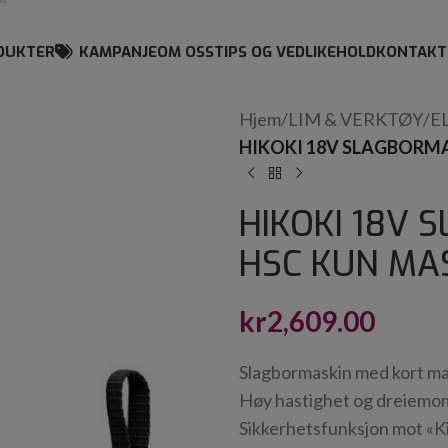
DUKTER
KAMPANJE
OM OSS
TIPS OG VEDLIKEHOLD
KONTAKT
Hjem
/
LIM & VERKTØY
/
E
HIKOKI 18V SLAGBORMA
HIKOKI 18V 
HSC KUN MA
kr
2,609.00
Slagbormaskin med kort ma
Høy hastighet og dreiemome
Sikkerhetsfunksjon mot «Ki