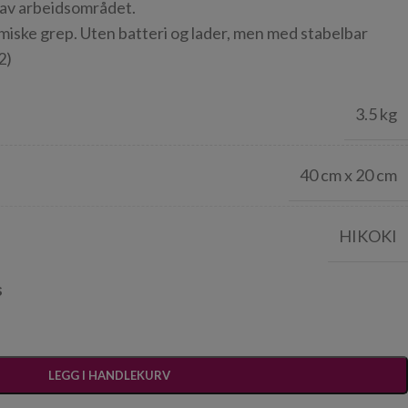
 av arbeidsområdet.
iske grep. Uten batteri og lader, men med stabelbar
2)
3.5 kg
40 cm x 20 cm
HIKOKI
s
LEGG I HANDLEKURV