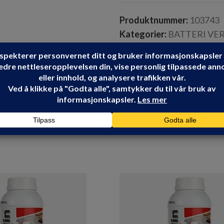
Produktnummer:
103743
Kategorier:
BATTERI VE
HIKOKI
Share: