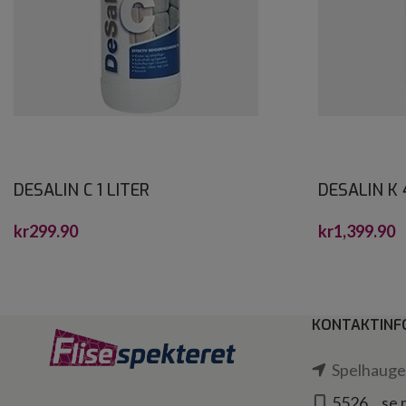
DESALIN C 1 LITER
DESALIN K 
kr
299.90
kr
1,399.90
KONTAKTINF
Spelhaugen
5526... se