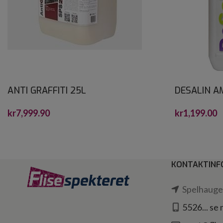
ANTI GRAFFITI 25L
DESALIN A
4 L
kr
7,999.90
kr
1,199.00
KONTAKTINF
Spelhaugen
5526... se