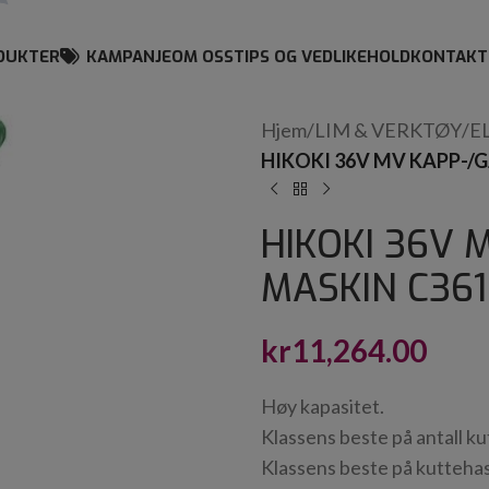
DUKTER
KAMPANJE
OM OSS
TIPS OG VEDLIKEHOLD
KONTAKT
Hjem
/
LIM & VERKTØY
/
E
HIKOKI 36V MV KAPP-/
HIKOKI 36V 
MASKIN C36
kr
11,264.00
Høy kapasitet.
Klassens beste på antall ku
Klassens beste på kuttehas