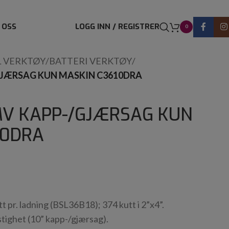
 OSS
LOGG INN / REGISTRER
0
L VERKTØY
/
BATTERI VERKTØY
/
GJÆRSAG KUN MASKIN C3610DRA
MV KAPP-/GJÆRSAG KUN
10DRA
tt pr. ladning (BSL36B18); 374 kutt i 2”x4”.
tighet (10” kapp-/gjærsag).