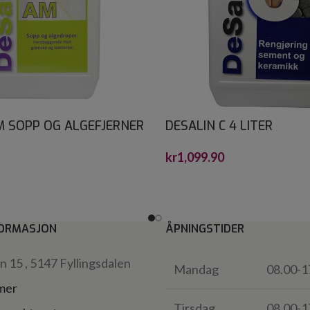
M SOPP OG ALGEFJERNER
DESALIN C 4 LITER
kr
1,099.90
ORMASJON
ÅPNINGSTIDER
 15 , 5147 Fyllingsdalen
Mandag
08.00-1
 mer
Tirsdag
08.00-1