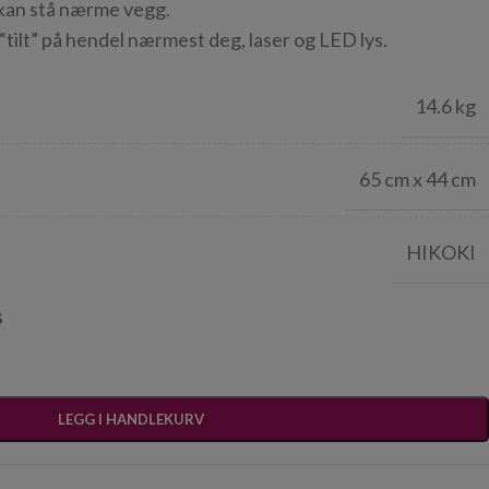
 kan stå nærme vegg.
“tilt” på hendel nærmest deg, laser og LED lys.
14.6 kg
65 cm x 44 cm
HIKOKI
s
LEGG I HANDLEKURV