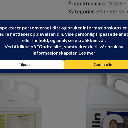
Produktnummer:
103797
Kategorier:
BATTERI VE
HIKOKI
Share: