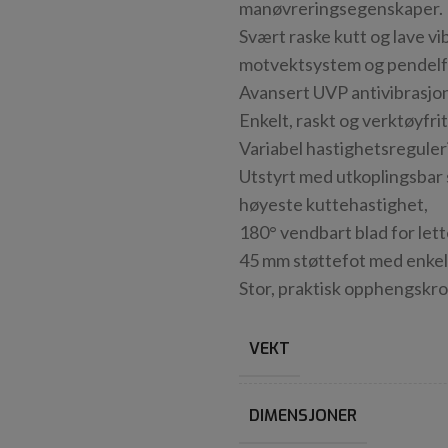
manøvreringsegenskaper.
Svært raske kutt og lave v
motvektsystem og pendelf
Avansert UVP antivibrasjon
Enkelt, raskt og verktøyfri
Variabel hastighetsregulerin
Utstyrt med utkoplingsbar s
høyeste kuttehastighet,
180° vendbart blad for let
45 mm støttefot med enkel 
Stor, praktisk opphengskro
VEKT
DIMENSJONER