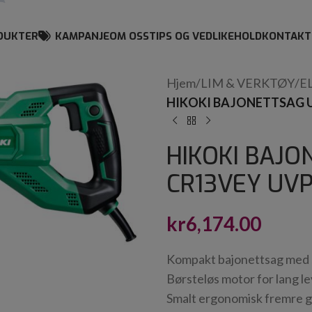
DUKTER
KAMPANJE
OM OSS
TIPS OG VEDLIKEHOLD
KONTAKT
Hjem
/
LIM & VERKTØY
/
E
HIKOKI BAJONETTSAG 
HIKOKI BAJ
CR13VEY UV
kr
6,174.00
Kompakt bajonettsag med s
Børsteløs motor for lang le
Smalt ergonomisk fremre g