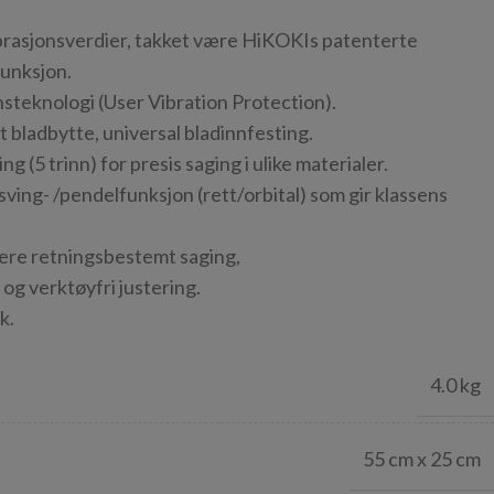
ibrasjonsverdier, takket være HiKOKIs patenterte
unksjon.
steknologi (User Vibration Protection).
tt bladbytte, universal bladinnfesting.
g (5 trinn) for presis saging i ulike materialer.
ving- /pendelfunksjon (rett/orbital) som gir klassens
tere retningsbestemt saging,
og verktøyfri justering.
k.
4.0 kg
55 cm x 25 cm