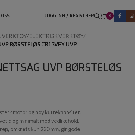
 OSS
LOGG INN / REGISTRER
0
L VERKTØY
/
ELEKTRISK VERKTØY
/
UVP BØRSTELØS CR13VEY UVP
ONETTSAG UVP BØRSTELØS
P
terk motor og høy kuttekapasitet.
vetid og minimalt med vedlikehold.
rep, omkrets kun 230 mm, gir gode