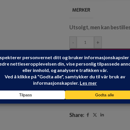
MERKER
Utsolgt, men kan bestille
-
+
Produktnummer:
103927
Kategorier:
EL VERKTØY
,
HIKOKI
Share: