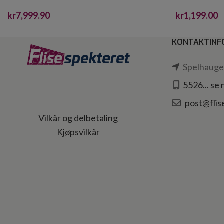
4 L
kr
7,999.90
kr
1,199.00
KONTAKTINF
Spelhaugen
5526... se
post@flis
Vilkår og delbetaling
Kjøpsvilkår