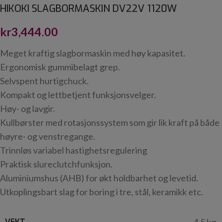
HIKOKI SLAGBORMASKIN DV22V 1120W
kr
3,444.00
Meget kraftig slagbormaskin med høy kapasitet.
Ergonomisk gummibelagt grep.
Selvspent hurtigchuck.
Kompakt og lettbetjent funksjonsvelger.
Høy- og lavgir.
Kullbørster med rotasjonssystem som gir lik kraft på både
høyre- og venstregange.
Trinnløs variabel hastighetsregulering
Praktisk slureclutchfunksjon.
Aluminiumshus (AHB) for økt holdbarhet og levetid.
Utkoplingsbart slag for boring i tre, stål, keramikk etc.
VEKT