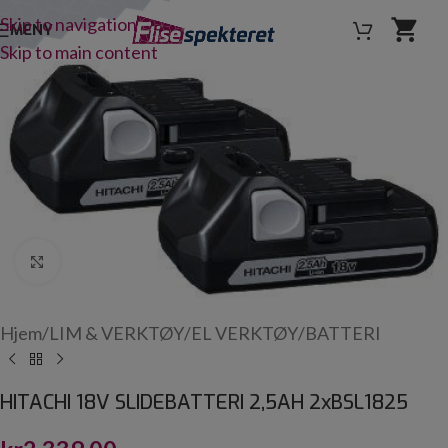
Skip to navigation
MENY
Skip to main content
Click to enlarge
Hjem
/
LIM & VERKTØY
/
EL VERKTØY
/
BATTERI
HITACHI 18V SLIDEBATTERI 2,5AH 2xBSL1825