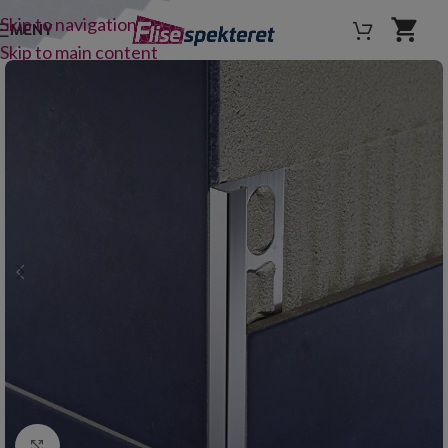
Skip to navigation
MENY
Skip to main content
Click to enlarge