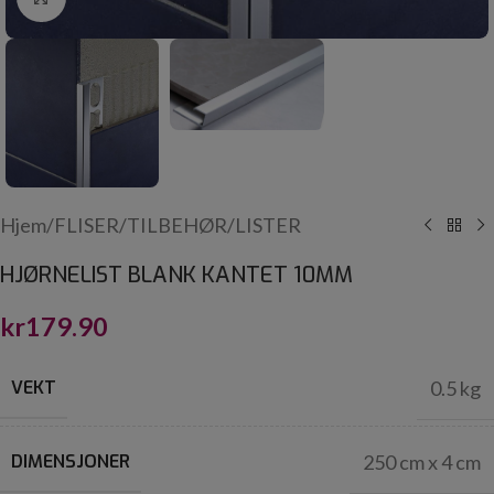
Hjem
/
FLISER
/
TILBEHØR
/
LISTER
HJØRNELIST BLANK KANTET 10MM
kr
179.90
VEKT
0.5 kg
DIMENSJONER
250 cm x 4 cm