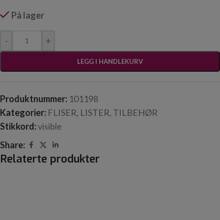
På lager
-
+
LEGG I HANDLEKURV
Produktnummer:
101198
Kategorier:
FLISER
,
LISTER
,
TILBEHØR
Stikkord:
visible
Share:
Relaterte produkter