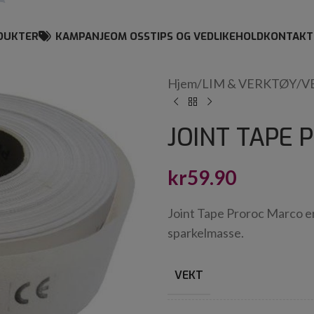
DUKTER
KAMPANJE
OM OSS
TIPS OG VEDLIKEHOLD
KONTAKT
Hjem
/
LIM & VERKTØY
/
V
JOINT TAPE
kr
59.90
Joint Tape Proroc Marco er
sparkelmasse.
VEKT