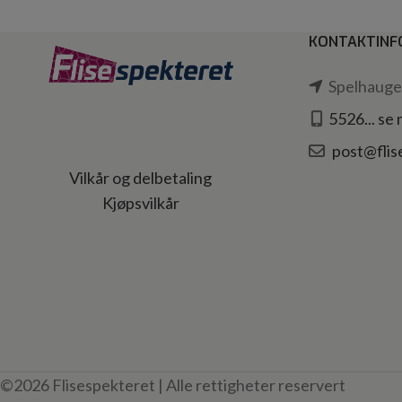
KONTAKTINF
Spelhaugen
5526... se
post@flis
Vilkår og delbetaling
Kjøpsvilkår
©2026 Flisespekteret | Alle rettigheter reservert