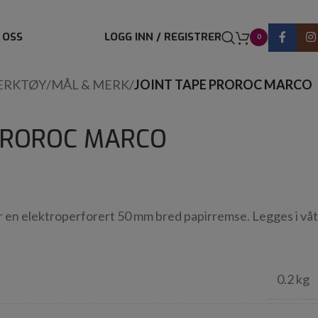
 OSS
LOGG INN / REGISTRER
0
ERKTØY
/
MÅL & MERK
/
JOINT TAPE PROROC MARCO
 PROROC MARCO
 en elektroperforert 50 mm bred papirremse. Legges i våt
0.2 kg