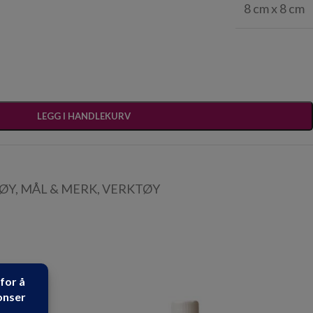
8 cm x 8 cm
LEGG I HANDLEKURV
TØY
,
MÅL & MERK
,
VERKTØY