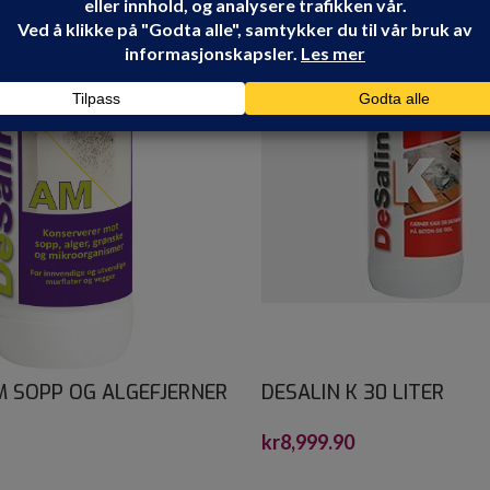
M SOPP OG ALGEFJERNER
DESALIN K 30 LITER
kr
8,999.90