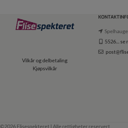
KONTAKTINF
Spelhaugen
5526... se
post@flis
Vilkår og delbetaling
Kjøpsvilkår
©2026 Flisespekteret | Alle rettigheter reservert