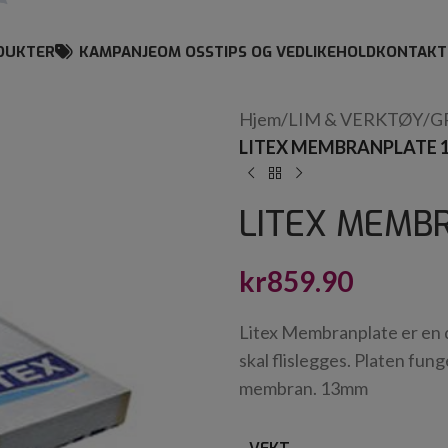
DUKTER
KAMPANJE
OM OSS
TIPS OG VEDLIKEHOLD
KONTAKT
Hjem
/
LIM & VERKTØY
/
G
LITEX MEMBRANPLATE 
LITEX MEMB
kr
859.90
Litex Membranplate er en 
skal flislegges. Platen fu
membran. 13mm