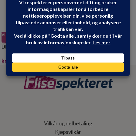
VIS PRODUKT
VIS PRODUKT
DESALIN AM SOPP OG
DESALIN AM SOPP OG
ALGEFJERNER 30 L
ALGEFJERNER 4 L
kr
7,199.90
kr
1,199.00
Vilkår og delbetaling
Kjøpsvilkår