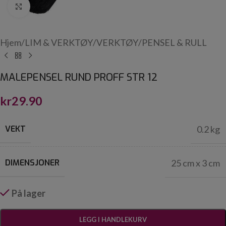
Click to enlarge
Hjem
/
LIM & VERKTØY
/
VERKTØY
/
PENSEL & RULL
MALEPENSEL RUND PROFF STR 12
kr
29.90
VEKT
0.2 kg
DIMENSJONER
25 cm x 3 cm
På lager
LEGG I HANDLEKURV