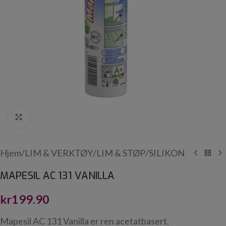
Click to enlarge
Hjem
/
LIM & VERKTØY
/
LIM & STØP
/
SILIKON
MAPESIL AC 131 VANILLA
kr
199.90
Mapesil AC 131 Vanilla er ren acetatbasert,