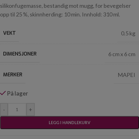
silikonfugemasse, bestandig mot mugg, for bevegelser
opp til 25 %, skinnherding: 10 min. Innhold: 310 ml.
VEKT
0.5 kg
DIMENSJONER
6 cm x 6 cm
MERKER
MAPEI
På lager
-
+
LEGG I HANDLEKURV