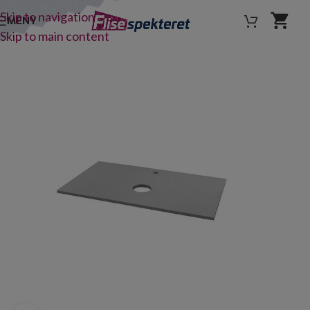
Skip to navigation
MENY
Skip to main content