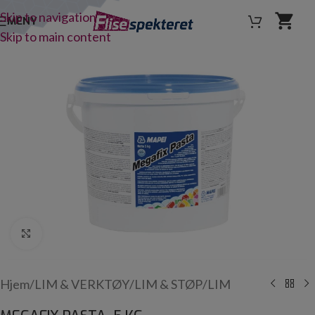
Skip to navigation
MENY
Skip to main content
Click to enlarge
Hjem
/
LIM & VERKTØY
/
LIM & STØP
/
LIM