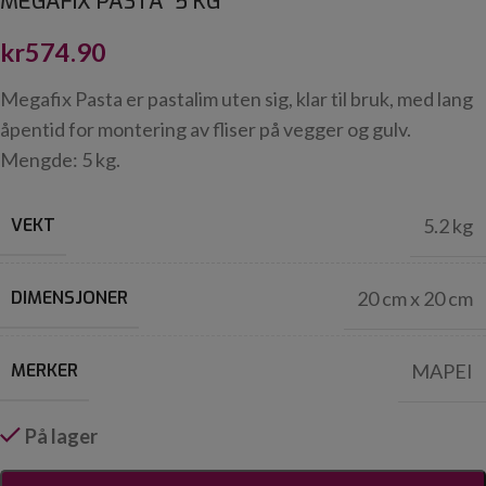
MEGAFIX PASTA 5 KG
kr
574.90
Megafix Pasta er pastalim uten sig, klar til bruk, med lang
åpentid for montering av fliser på vegger og gulv.
Mengde: 5 kg.
VEKT
5.2 kg
DIMENSJONER
20 cm x 20 cm
MERKER
MAPEI
På lager