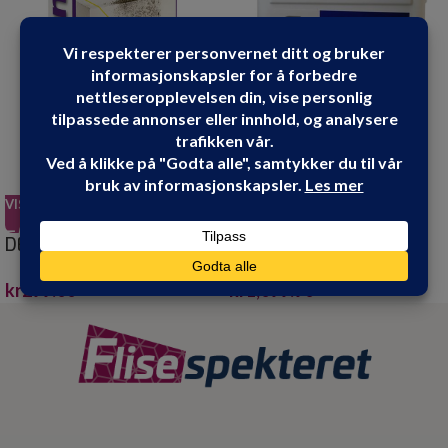
VIS PRODUKT
VIS PRODUKT
DESALIN AM SOPP OG
DESALIN C 4 LITER
ALGEFJERNER 0,75
kr
1,099.90
kr
299.00