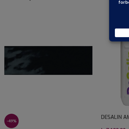
DESALIN A
-49%
30 L