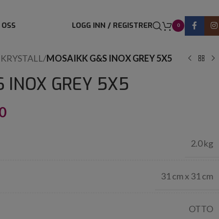
 OSS
LOGG INN / REGISTRER
0
 KRYSTALL
/
MOSAIKK G&S INOX GREY 5X5
 INOX GREY 5X5
0
2.0 kg
31 cm x 31 cm
OTTO