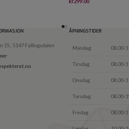
kr
299.00
ORMASJON
ÅPNINGSTIDER
 15 , 5147 Fyllingsdalen
Mandag
08.00-1
 mer
Tirsdag
08.00-1
espekteret.no
Onsdag
08.00-1
Torsdag
08.00-1
Fredag
08.00-1
Lørdag
10.00-1