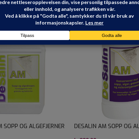
M SOPP OG ALGEFJERNER
DESALIN AM SOPP OG A
0,75