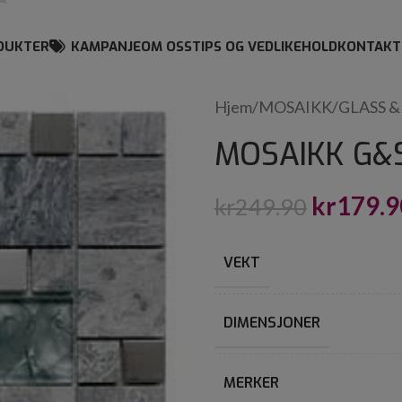
DUKTER
KAMPANJE
OM OSS
TIPS OG VEDLIKEHOLD
KONTAKT
Hjem
/
MOSAIKK
/
GLASS &
MOSAIKK G&S
kr
179.9
kr
249.90
VEKT
DIMENSJONER
MERKER