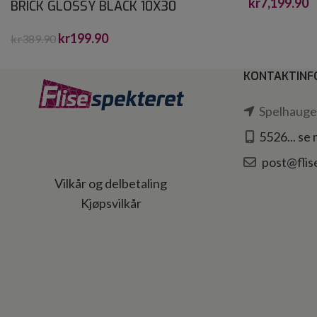
kr
7,199.90
BRICK GLOSSY BLACK 10X30
kr
199.90
kr
389.90
KONTAKTINF
Spelhaugen
5526... se
post@flis
Vilkår og delbetaling
Kjøpsvilkår